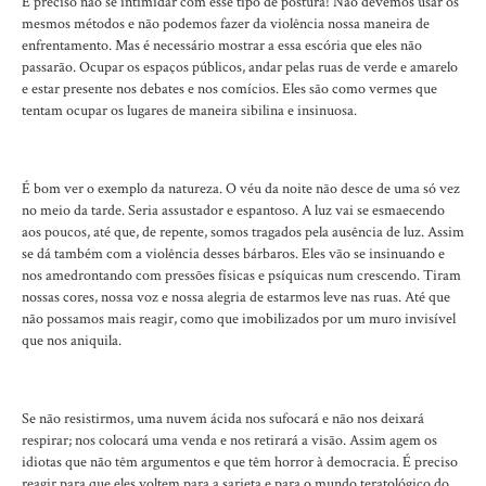
É preciso não se intimidar com esse tipo de postura! Não devemos usar os
mesmos métodos e não podemos fazer da violência nossa maneira de
enfrentamento. Mas é necessário mostrar a essa escória que eles não
passarão. Ocupar os espaços públicos, andar pelas ruas de verde e amarelo
e estar presente nos debates e nos comícios. Eles são como vermes que
tentam ocupar os lugares de maneira sibilina e insinuosa.
É bom ver o exemplo da natureza. O véu da noite não desce de uma só vez
no meio da tarde. Seria assustador e espantoso. A luz vai se esmaecendo
aos poucos, até que, de repente, somos tragados pela ausência de luz. Assim
se dá também com a violência desses bárbaros. Eles vão se insinuando e
nos amedrontando com pressões físicas e psíquicas num crescendo. Tiram
nossas cores, nossa voz e nossa alegria de estarmos leve nas ruas. Até que
não possamos mais reagir, como que imobilizados por um muro invisível
que nos aniquila.
Se não resistirmos, uma nuvem ácida nos sufocará e não nos deixará
respirar; nos colocará uma venda e nos retirará a visão. Assim agem os
idiotas que não têm argumentos e que têm horror à democracia. É preciso
reagir para que eles voltem para a sarjeta e para o mundo teratológico do