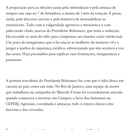
A preparação para as eleições passa pela intimidação e pela ameaça de
tanques nas ruas no 7 de Setembro, a menos de 1 mês da votação. E passa,
ainda, pelo discurso raivoso e pela tentativa de desestabilizar as
instituições. Tudo com a vulgaridade agressiva e messiânica e com
palavreado chulo, marcas do Presidente Bolsonaro, que tenta a reeleição.
Ele esconde-se atrás do ódio para compensar seu imenso vazio intelectual.
Um poço de insegurança que o faz atacar as mulheres de maneira vil e a
pregar a quebra da segurança jurídica, esbravejando que não aceitará a voz
das urnas. Haja psicanálise para explicar suas frustrações, inseguranças e
paranoias.
A postura truculenta do Presidente Bolsonaro faz com que o ódio desça em
cascata no país como um todo. No Rio de Janeiro, uma equipe de atores
que trabalhava na campanha do Marcelo Freixo foi covardemente atacada
quando começava a mostrar, em Campos, a farra dos fantasmas na
CEPERJ. Agressão, coronhada e ameaças, todo o roteiro clássico dos
fascistas e dos covardes.