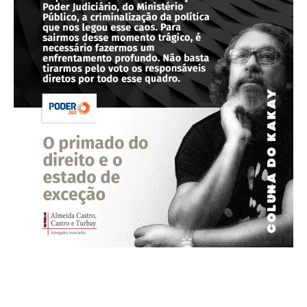
“Enquanto eu tiver perguntas e não houver respostas continuarei a
escrever.” Clarisse Lispector Chego a Sevilha para participar do
seminário “¿Vivimos un Estado Autoritario de Derecho?” e fico refletindo