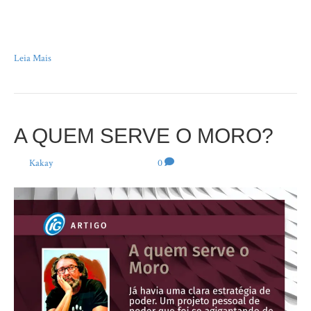
sobre os efeitos deletérios e, infelizmente, quase permanentes, para toda a
sociedade brasileira, desse verdadeiro ataque à democracia que sofremos
em razão da atuação do…
Leia Mais
A QUEM SERVE O MORO?
Por
Kakay
|
27 de janeiro de 2022
|
0