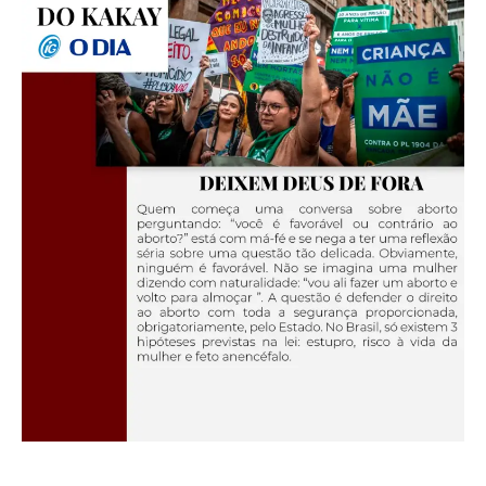
“Ando muito completo de vazios. Meu órgão de morrer me predomina.