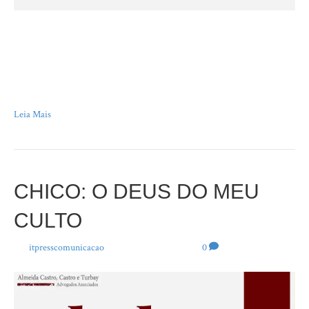
“Aquele que não conhece a verdade é simplesmente um ignorante, mas
aquele que a conhece e diz que é mentira, este é um criminoso.” Bertolt
Brecht Começa a haver uma cobrança da direita civilizada – sim, ela existe
– que, de certa forma, causa um constrangimento. A pergunta que fica sem
resposta é: por que…
Leia Mais
CHICO: O DEUS DO MEU
CULTO
Por
itpresscomunicacao
|
21 de junho de 2024
|
0