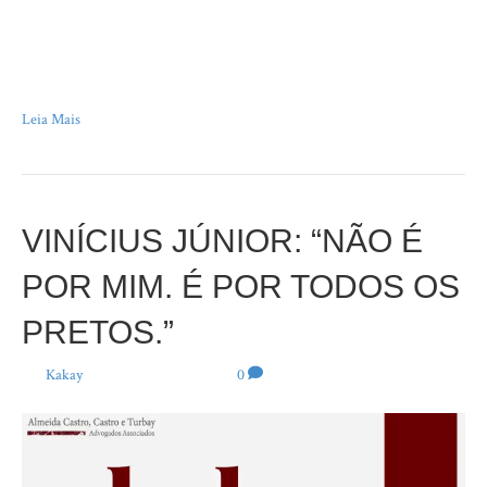
Estou sem eternidades.” Manoel de Barros Quem começa uma conversa
sobre aborto perguntando: “você é favorável ou contrário ao aborto?” está
com má-fé e se nega a ter uma reflexão séria sobre uma questão tão
delicada. Obviamente, ninguém é favorável. Não se imagina uma…
Leia Mais
VINÍCIUS JÚNIOR: “NÃO É
POR MIM. É POR TODOS OS
PRETOS.”
Por
Kakay
|
14 de junho de 2024
|
0