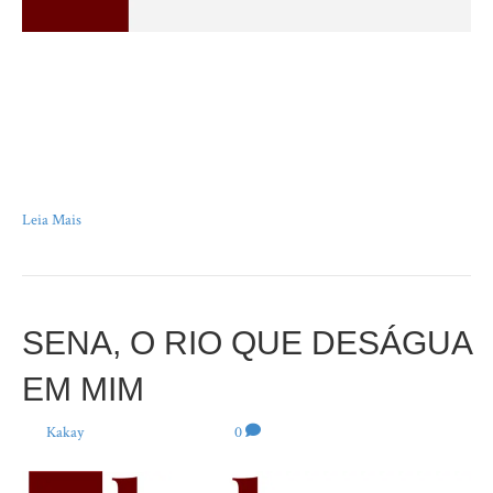
“O errado não deixa de ser errado só porque a maioria concorda e
participa.” Leon Tolstói Na última sexta-feira, dia 7 de junho, encerrou-se
o julgamento virtual do caso que analisava, no Conselho Nacional de
Justiça, a abertura de um processo administrativo contra dois
desembargadores federais e dois juízes da tristemente famosa República de
Curitiba.…
Leia Mais
SENA, O RIO QUE DESÁGUA
EM MIM
Por
Kakay
|
7 de junho de 2024
|
0