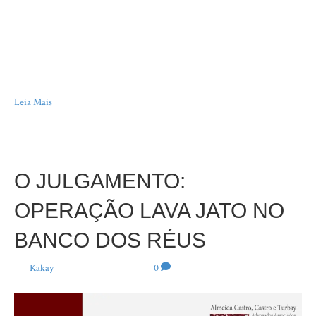
“Aprendi com as primaveras a deixar-me cortar e a voltar sempre inteira.”
Cecília Meireles Estava sentado próximo ao campo, no último 1º de junho,
na final da Champions League em Londres, quando Vinícius Júnior deu
um drible sensacional no jogador do Borussia. Certamente, o lance mágico
do jogo. É claro que o gol que ele…
Leia Mais
O JULGAMENTO:
OPERAÇÃO LAVA JATO NO
BANCO DOS RÉUS
Por
Kakay
|
14 de junho de 2024
|
0