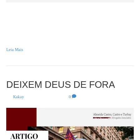
“Vivia a te buscar Porque pensando em ti Corria contra o tempo Eu
descartava os dias Em que não te vi Como de um filme A ação que não
valeu Rodava as horas pra trás Roubava um pouquinho E ajeitava o meu
caminho Pra encostar no teu.” Chico Buarque de Holanda, Valsa Brasileira
São vários…
Leia Mais
DEIXEM DEUS DE FORA
Por
Kakay
|
20 de junho de 2024
|
0