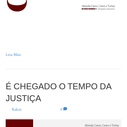
“Errar é humano. Flanar é parisiense.” Victor Hugo, Os Miseráveis, 1862
No meio do cerrado, em Minas Gerais, há um rio que se chama
Arrependido. Conta a lenda que ele corria em um sentido e, arrependido
dos cursos da vida, de repente, mudou de direção. Eu tenho observado
muito o rio Sena, em Paris. Sempre…
Leia Mais
É CHEGADO O TEMPO DA
JUSTIÇA
Por
Kakay
|
6 de junho de 2024
|
0