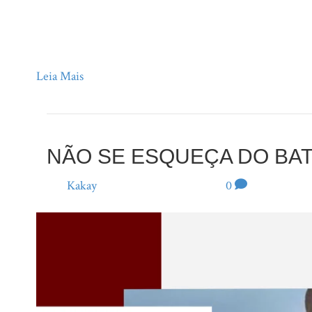
eterno susto e uma pitada de surpresa permanente. É cla
preocupações que nos levam a, frequentemente, duvidar 
julgamento do…
Leia Mais
NÃO SE ESQUEÇA DO BA
Por
Kakay
|
27 de março de 2025
|
0