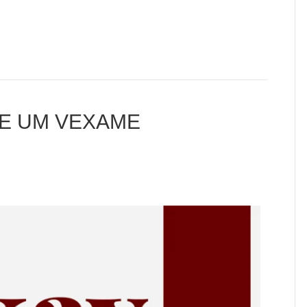
Rio, já era adulto e a excitação…
E UM VEXAME