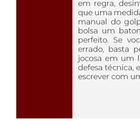
“O presente que se ignora vale o futuro.” A Cartomant
meu sonho era conhecer o Rio de Janeiro. Nós, mineiros