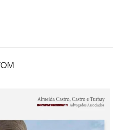
ro que os nossos problemas são graves, estruturais e com
se sairemos desta tormenta. De repente, o início do
TOM