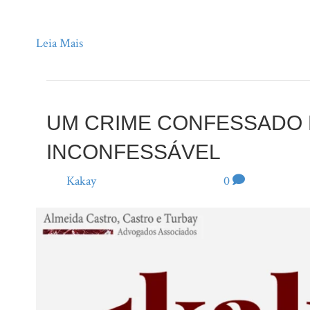
paixão, até. O mar é o charme. A primeira vez que fui ao 
Leia Mais
UM CRIME CONFESSADO 
INCONFESSÁVEL
Por
Kakay
|
21 de março de 2025
|
0