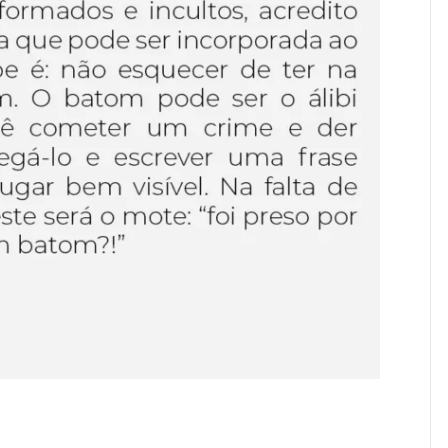
e, Machado de Assis. Quando menino, em Minas Gerais,
, temos, em regra, profunda admiração pelos cariocas,