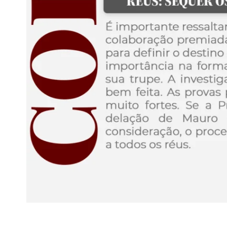
“Temos ódio e nojo à ditadura!” Ulysses Guimarães ao p