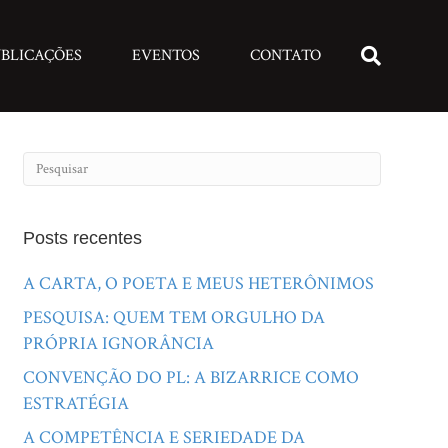
BLICAÇÕES
EVENTOS
CONTATO
Posts recentes
A CARTA, O POETA E MEUS HETERÔNIMOS
PESQUISA: QUEM TEM ORGULHO DA
PRÓPRIA IGNORÂNCIA
CONVENÇÃO DO PL: A BIZARRICE COMO
ESTRATÉGIA
A COMPETÊNCIA E SERIEDADE DA