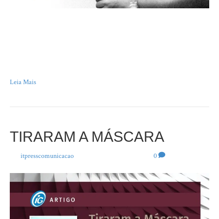
“Tenho a náusea física da humanidade vulgar, que é, aliás, a única que há. E
capricho, às vezes, em aprofundar essa náusea, como se pode provocar um
vômito para aliviar a vontade de vomitar” – Fernando Pessoa, Livro do
Desassossego Em toda cidade pequena do interior de Minas Gerais,
existem algumas pessoas exóticas a perambular…
Leia Mais
TIRARAM A MÁSCARA
Por
itpresscomunicacao
|
11 de novembro de 2021
|
0