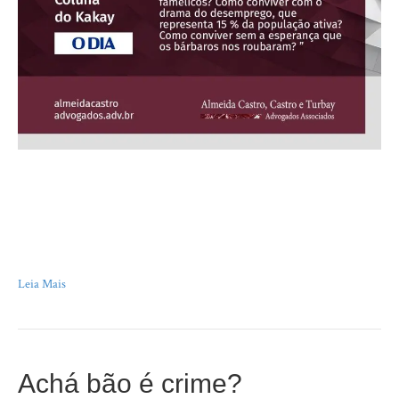
“Sei ter o pasmo essencial Que teria uma criança, se, ao nascer Reparasse
que nascera deveras…” Pessoa, na pessoa de Alberto Caeiro Existem
várias Lisboas. A Lisboa de Fernando, do Pessoa; de Alberto, do Caeiro; de
Álvaro, do Campos; a Lisboa dos milhares de turistas que andam por suas
ruas como se vivessem ali…
Leia Mais
Achá bão é crime?