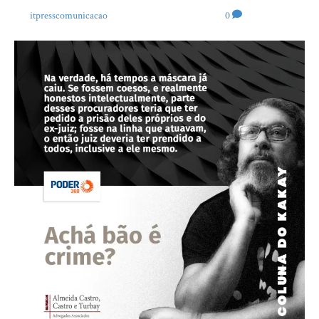
Por
itpresscomunicacao
|
12 de novembro de 2021
|
0