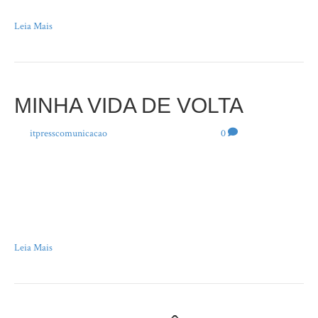
exemplos são…
Leia Mais
MINHA VIDA DE VOLTA
Por
itpresscomunicacao
|
5 de novembro de 2021
|
0
“Não sei se mereço mas alguém trocou o fim pelo começo.” O poeta
Boaventura de Sousa Santos, poema Não Sei, no livro Pitaia e Açaí.
Parafraseando Euclides da Cunha, ao retratar o sertanejo sendo “antes de
tudo um forte”, eu diria que o advogado é “antes de tudo” um chato. Em
regra, tende…
Leia Mais