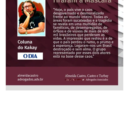
“Quem foi que viu a minha Dor chorando?! Saio. Minh’alma agoniada.
Andam monstros sombrios pela estrada E pela estrada, entre estes
monstros, ando!” Augusto dos Anjos, poema Queixas Noturnas Em um
tempo no qual usar máscaras pode significar salvar vidas, é muito
interessante ver algumas pessoas tirando as máscaras. Os melhores