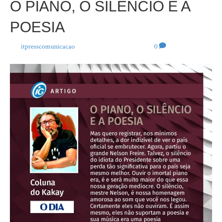
O PIANO, O SILÊNCIO E A
POESIA
Por
itpresscomunicacao
|
4 de novembro de 2021
|
0