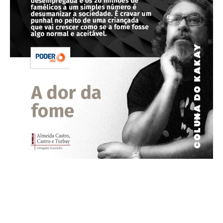
“A maior riqueza do homem é a sua incompletude. Nesse ponto sou
abastado. Palavras que me aceitam como sou – eu não aceito.” Manoel de
Barros O discurso do Lula na Science PO em Paris, por quase 2 horas,
encantou profundamente a meninada francesa que lotou o auditório. A
plateia dividia-se entre brasileiros e…