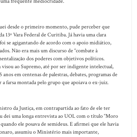
r uma frequente mediocridade.
guei desde o primeiro momento, pude perceber que
a 13ª Vara Federal de Curitiba. Já havia uma clara
foi se agigantando de acordo com o apoio midiático,
iados. Não era mais um discurso de “combate à
entalização dos poderes com objetivos políticos.
 visou ao Supremo, até por ser indigente intelectual,
 5 anos em centenas de palestras, debates, programas de
ar a farsa montada pelo grupo que apoiava o ex-juiz.
ro da Justiça, em contrapartida ao fato de ele ter
 eu dei uma longa entrevista ao UOL com o título “Moro
quando ele posava de semideus. E afirmei que ele havia
sonaro, assumiu o Ministério mais importante,