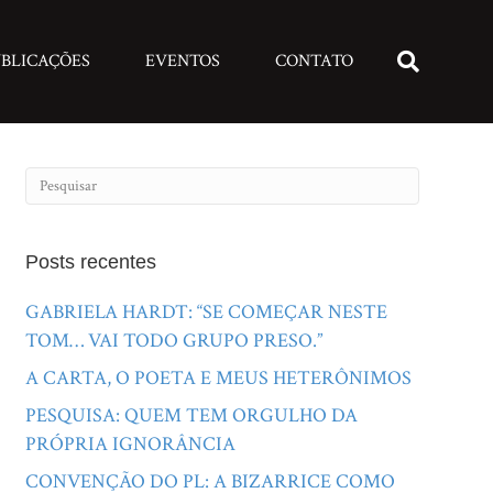
BLICAÇÕES
EVENTOS
CONTATO
Posts recentes
GABRIELA HARDT: “SE COMEÇAR NESTE
TOM… VAI TODO GRUPO PRESO.”
A CARTA, O POETA E MEUS HETERÔNIMOS
PESQUISA: QUEM TEM ORGULHO DA
PRÓPRIA IGNORÂNCIA
CONVENÇÃO DO PL: A BIZARRICE COMO