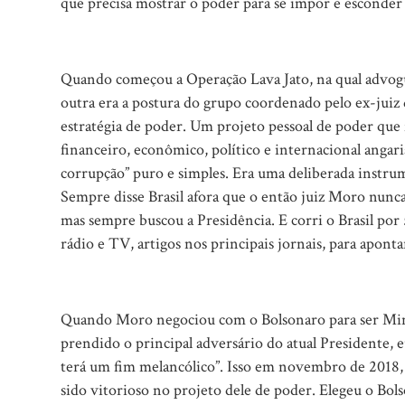
que precisa mostrar o poder para se impor e esconde
Quando começou a Operação Lava Jato, na qual advo
outra era a postura do grupo coordenado pelo ex-juiz d
estratégia de poder. Um projeto pessoal de poder que 
financeiro, econômico, político e internacional angar
corrupção” puro e simples. Era uma deliberada instrum
Sempre disse Brasil afora que o então juiz Moro nunca
mas sempre buscou a Presidência. E corri o Brasil por
rádio e TV, artigos nos principais jornais, para apont
Quando Moro negociou com o Bolsonaro para ser Minist
prendido o principal adversário do atual Presidente,
terá um fim melancólico”. Isso em novembro de 2018, 
sido vitorioso no projeto dele de poder. Elegeu o Bol