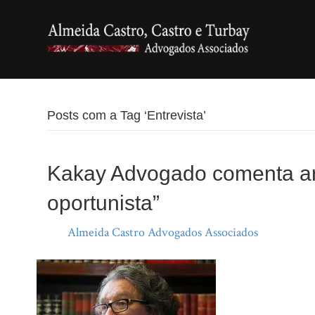
Posts com a Tag ‘Entrevista’
Kakay Advogado comenta art
oportunista”
Por
Almeida Castro Advogados Associados
|
20 de m
Comentário do a
Na linha com Má
entrevista. htt