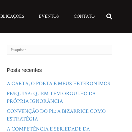
BLICAÇÕES
EVENTOS
CONTATO
Posts recentes
A CARTA, O POETA E MEUS HETERÔNIMOS
PESQUISA: QUEM TEM ORGULHO DA
PRÓPRIA IGNORÂNCIA
CONVENÇÃO DO PL: A BIZARRICE COMO
ESTRATÉGIA
A COMPETÊNCIA E SERIEDADE DA