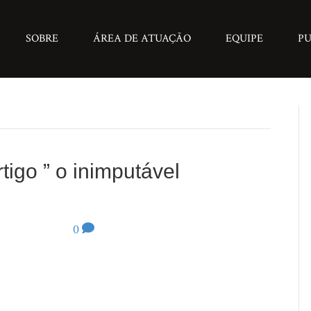
SOBRE
ÁREA DE ATUAÇÃO
EQUIPE
PU
igo ” o inimputável
arço de 2020
|
0
rtigo: O Inimputável Oportunista. Kakay, no programa
rio Kertész, METRO1. Acesse o link para escutar a
ps://www.metro1.com.br/audios/17196,kakay