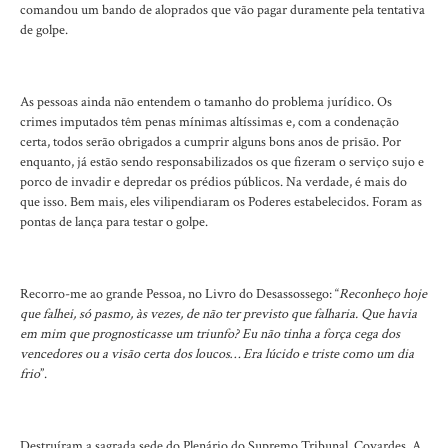
comandou um bando de aloprados que vão pagar duramente pela tentativa
de golpe.
As pessoas ainda não entendem o tamanho do problema jurídico. Os
crimes imputados têm penas mínimas altíssimas e, com a condenação
certa, todos serão obrigados a cumprir alguns bons anos de prisão. Por
enquanto, já estão sendo responsabilizados os que fizeram o serviço sujo e
porco de invadir e depredar os prédios públicos. Na verdade, é mais do
que isso. Bem mais, eles vilipendiaram os Poderes estabelecidos. Foram as
pontas de lança para testar o golpe.
Recorro-me ao grande Pessoa, no Livro do Desassossego: “
Reconheço hoje
que falhei, só pasmo, às vezes, de não ter previsto que falharia. Que havia
em mim que prognosticasse um triunfo? Eu não tinha a força cega dos
vencedores ou a visão certa dos loucos… Era lúcido e triste como um dia
frio
”.
Destruíram a sagrada sede do Plenário do Supremo Tribunal. Covardes. A