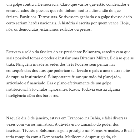
um golpe contra a Democracia. Claro que vários que estão condenados e
encarcerados são pessoas que não tinham muito a dimensão do que
faziam. Fanáticos. Terroristas. Se tivessem ganhado e o golpe tivesse dado
certo seriam heróis nacionais. A história é escrita por quem vence. Hoje,
nós, os democratas, estaríamos exilados ou presos.
Estavam a soldo do fascista do ex-presidente Bolsonaro, acreditavam que
seria possível tomar o poder e instalar uma Ditadura Militar. É disso que se
trata. Ninguém invade as sedes dos Três Poderes sem pensar nas
consequências dos atos que poderiam ter levado o país a uma outra noite
de ruptura institucional. É importante frisar que tudo foi planejado,
articulado e financiado. Era o plano efetivamente de um golpe
institucional. São chulos. Ignorantes. Rasos. Todavia existia alguma
inteligência além dos bárbaros.
Naquele dia 8 de janeiro, estava em Trancoso, na Bahia, e falei diversas
vezes com vários ministros. A dúvida era o tamanho do poder dos
fascistas. Tivesse o Bolsonaro algum prestígio nas Forças Armadas, o Brasil
teria rompido com a Democracia. Medíocre e desprestigiado, ele