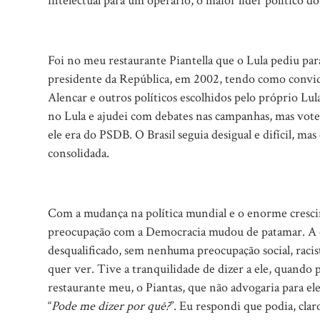
intelectual para um operário, o maior líder político do 
Foi no meu restaurante Piantella que o Lula pediu p
presidente da República, em 2002, tendo como convi
Alencar e outros políticos escolhidos pelo próprio Lu
no Lula e ajudei com debates nas campanhas, mas vot
ele era do PSDB. O Brasil seguia desigual e difícil, m
consolidada.
Com a mudança na política mundial e o enorme cresci
preocupação com a Democracia mudou de patamar. A ele
desqualificado, sem nenhuma preocupação social, raci
quer ver. Tive a tranquilidade de dizer a ele, quando 
restaurante meu, o Piantas, que não advogaria para e
“
Pode me dizer por quê?
”. Eu respondi que podia, cla