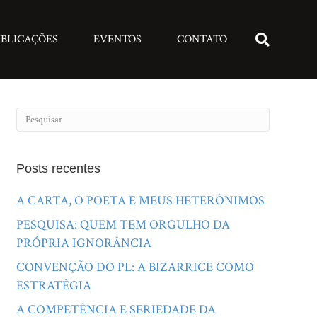
BLICAÇÕES
EVENTOS
CONTATO
Posts recentes
A CARTA, O POETA E MEUS HETERÔNIMOS
PESQUISA: QUEM TEM ORGULHO DA
PRÓPRIA IGNORÂNCIA
CONVENÇÃO DO PL: A BIZARRICE COMO
ESTRATÉGIA
A COMPETÊNCIA E SERIEDADE DA