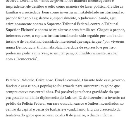
ocorreu. Durante os 4 anos de governo, de maneira inconsequente e
imprudente, ele destilou o ódio como maneira de fazer política, dividiu as
famílias e a sociedade, bem como investiu na instabilidade institucional ao
propor fechar o Legislativo e, especialmente, o Judiciário. Ainda, agiu
criminosamente contra o Supremo Tribunal Federal, contra o Tribunal
Superior Eleitoral e contra os ministros e seus familiares. Chegou a propor,
inúmeras vezes, a ruptura institucional, tendo sido seguido por um bando
insano e de baixíssima densidade intelectual que sugeria que, “por viverem
numa Democracia, tinham absoluta liberdade de expressão e por isso
poderiam pedir a intervenção militar para, contraditoriamente, acabar
com a Democracia”.
Patético. Ridículo. Criminoso. Cruel e covarde. Durante todo esse governo
fascista e assassino, a população foi armada para sustentar um golpe que
sempre esteve nas entrelinhas. Foi possível perceber a gravidade do que
era gestado no dia da diplomação do Lula em 12 de dezembro: a invasão ao
prédio da Polícia Federal, em rara ousadia, carros e ônibus incendiados no
centro da capital e cenas de barbárie e vandalismo. Era um crescendo da
tentativa do golpe que ocorreu no dia 8 de janeiro, o dia da infâmia.