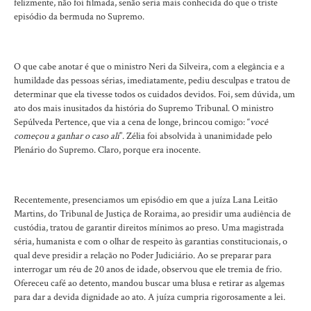
felizmente, não foi filmada, senão seria mais conhecida do que o triste
episódio da bermuda no Supremo.
O que cabe anotar é que o ministro Neri da Silveira, com a elegância e a
humildade das pessoas sérias, imediatamente, pediu desculpas e tratou de
determinar que ela tivesse todos os cuidados devidos. Foi, sem dúvida, um
ato dos mais inusitados da história do Supremo Tribunal. O ministro
Sepúlveda Pertence, que via a cena de longe, brincou comigo: “
você
começou a ganhar o caso ali
”. Zélia foi absolvida à unanimidade pelo
Plenário do Supremo. Claro, porque era inocente.
Recentemente, presenciamos um episódio em que a juíza Lana Leitão
Martins, do Tribunal de Justiça de Roraima, ao presidir uma audiência de
custódia, tratou de garantir direitos mínimos ao preso. Uma magistrada
séria, humanista e com o olhar de respeito às garantias constitucionais, o
qual deve presidir a relação no Poder Judiciário. Ao se preparar para
interrogar um réu de 20 anos de idade, observou que ele tremia de frio.
Ofereceu café ao detento, mandou buscar uma blusa e retirar as algemas
para dar a devida dignidade ao ato. A juíza cumpria rigorosamente a lei.