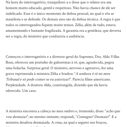
Na hora do interrogatório, tranquilizei-a e disse que o relator era um
homem muito educado, gentil e respeitoso. Não havia chance de ele ser
indelicado. Esse é o único momento de defesa pessoal, no qual o réu se
manifesta e se defende. Os demais atos são da defesa técnica. A regra é que
todos os interrogandos fiquem muito tensos. Zélia, além de tudo, estava
amamentando e bastante fragilizada. A garantia era a gentileza, que deveria
ser a regra, do ministro que conduziria a audiência.
Começou o interrogatório e a diretora-geral do Supremo, Dra. Alda Villas
Boas, ofereceu um pratinho de guloseimas à ré, que, agradecida, pegou
uma bolacha. Surpresa geral. O ministro, nervoso e agressivo, fez uma
grave reprimenda à ministra Zélia e bradou: “
A senhora é ré no meu
Tribunal e só pode comer se eu autorizar!
”. Parecia filme americano.
Perplexidade. A doutora Alda, constrangida, dizendo que ela havia
oferecido. Um caos.
A ministra encostou a cabeça no meu ombro e, tremendo, disse: “
acho que
vou desmaiar
”; no mesmo instante, respondi, “
Consegue? Desmaie!
”. E a
ministra desabou desmaiada. A cena, na qual a segurei nos braços,