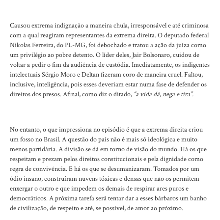
Causou extrema indignação a maneira chula, irresponsável e até criminosa
com a qual reagiram representantes da extrema direita. O deputado federal
Nikolas Ferreira, do PL-MG, foi debochado e tratou a ação da juíza como
um privilégio ao pobre detento. O líder deles, Jair Bolsonaro, cuidou de
voltar a pedir o fim da audiência de custódia. Imediatamente, os indigentes
intelectuais Sérgio Moro e Deltan fizeram coro de maneira cruel. Faltou,
inclusive, inteligência, pois esses deveriam estar numa fase de defender os
direitos dos presos. Afinal, como diz o ditado,
“a vida dá, nega e tira”.
No entanto, o que impressiona no episódio é que a extrema direita criou
um fosso no Brasil. A questão do país não é mais só ideológica e muito
menos partidária. A divisão se dá em torno de visão do mundo. Há os que
respeitam e prezam pelos direitos constitucionais e pela dignidade como
regra de convivência. E há os que se desumanizaram. Tomados por um
ódio insano, construíram nuvens tóxicas e densas que não os permitem
enxergar o outro e que impedem os demais de respirar ares puros e
democráticos. A próxima tarefa será tentar dar a esses bárbaros um banho
de civilização, de respeito e até, se possível, de amor ao próximo.