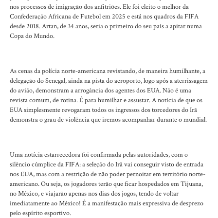
nos processos de imigração dos anfitriões. Ele foi eleito o melhor da
Confederação Africana de Futebol em 2025 e está nos quadros da FIFA
desde 2018. Artan, de 34 anos, seria o primeiro do seu país a apitar numa
Copa do Mundo.
As cenas da polícia norte-americana revistando, de maneira humilhante, a
delegação do Senegal, ainda na pista do aeroporto, logo após a aterrissagem
do avião, demonstram a arrogância dos agentes dos EUA. Não é uma
revista comum, de rotina. É para humilhar e assustar. A notícia de que os
EUA simplesmente revogaram todos os ingressos dos torcedores do Irã
demonstra o grau de violência que iremos acompanhar durante o mundial.
Uma notícia estarrecedora foi confirmada pelas autoridades, com o
silêncio cúmplice da FIFA: a seleção do Irã vai conseguir visto de entrada
nos EUA, mas com a restrição de não poder pernoitar em território norte-
americano. Ou seja, os jogadores terão que ficar hospedados em Tijuana,
no México, e viajarão apenas nos dias dos jogos, tendo de voltar
imediatamente ao México! É a manifestação mais expressiva de desprezo
pelo espírito esportivo.