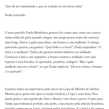
“
Isso de ser exatamente o que se é ainda vai nos levar além
.”
Paulo Leminski
O meu querido Duda Mendonça gostava de contar que, certa vez, estava
numa rinha de galos quando chegou um amigo pouco antes de começar
uma briga. Havia 2 galos para lutar, um branco e um malhado. O amigo,
querendo apostar, perguntou: “
Qual deles é o bom?
”. Duda respondeu: “
O
bom é o malhado
”. Então ele apostou muito dinheiro no malhado.
Começou a luta e, em segundos, o branco matou o malhado com suas
esporas e suas bicadas. O apostador, perplexo, indagou: “
Mas o galo
malhado não era o bom?
”; ao que Duda explicou: “
Ele era o bom, o branco
é o malvado
”.
Estamos todos na expectativa pelo início da Copa do Mundo de futebol.
Mesmo para quem não aprecia muito futebol, a Copa é uma festa. Para
quem gosta, é um espetáculo. Para o Brasil, é um
show
à parte. O país para.
Ainda que tenhamos perdido, em parte, a fascinação pela seleção brasileira,
quando começam os jogos, viramos todos torcedores. E a mítica da camisa