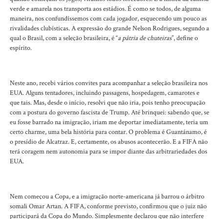
verde e amarela nos transporta aos estádios. É como se todos, de alguma
maneira, nos confundíssemos com cada jogador, esquecendo um pouco as
rivalidades clubísticas. A expressão do grande Nelson Rodrigues, segundo a
qual o Brasil, com a seleção brasileira, é “
a pátria de chuteiras
”, define o
espírito.
Neste ano, recebi vários convites para acompanhar a seleção brasileira nos
EUA. Alguns tentadores, incluindo passagens, hospedagem, camarotes e
que tais. Mas, desde o início, resolvi que não iria, pois tenho preocupação
com a postura do governo fascista de Trump. Até brinquei: sabendo que, se
eu fosse barrado na imigração, iriam me deportar imediatamente, teria um
certo charme, uma bela história para contar. O problema é Guantánamo, é
o presídio de Alcatraz. E, certamente, os abusos acontecerão. E a FIFA não
terá coragem nem autonomia para se impor diante das arbitrariedades dos
EUA.
Nem começou a Copa, e a imigração norte-americana já barrou o árbitro
somali Omar Artan. A FIFA, conforme previsto, confirmou que o juiz não
participará da Copa do Mundo. Simplesmente declarou que não interfere