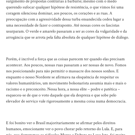
surgimento de propostas contrárias à barbárie; mesmo com o medo
querendo sufocar qualquer hipótese de resistência, o que vimos foi uma
coragem silenciosa dominar, aos poucos, os corações e as ruas. A
preocupação com a agressividade dessa turba ensandecida cedeu lugar a
uma necessidade de fazer o contraponto. Até nossas cores os fascistas
usurparam. O verde e amarelo passaram a ser as cores da vulgaridade e da
arrogância que se arrota pela falta absoluta de qualquer hipótese de diálogo.
Porém, é incrível a força que as coisas parecem ter quando elas precisam
acontecer. Aos poucos, nossas ruas passaram a ser nossas de novo. Fomos
nos posicionando para não permitir o massacre dos nossos sonhos. E
enquanto o nosso Nordeste se afirmava na eloquência de respeitar os
valores humanitários, um movimento bolsonarista assumia mais e mais o
racismo e o preconceito. Nessa hora, a nossa elite – podre e patética –
esqueceu-se de que o voto daquele que ela despreza e que sobe pelo
elevador de serviço vale rigorosamente a mesma coisa numa democracia.
E foi bonito ver o Brasil majoritariamente se afirmar pelos direitos
humanos, emocionante ver o povo chorar pelo retorno do Lula. E, para