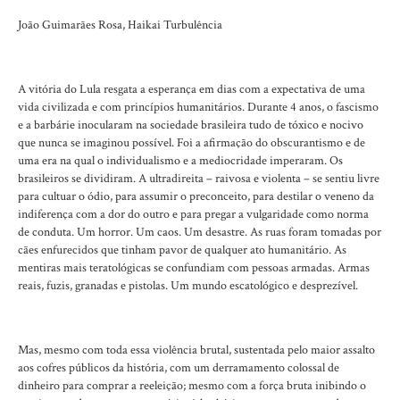
João Guimarães Rosa, Haikai Turbulência
A vitória do Lula resgata a esperança em dias com a expectativa de uma
vida civilizada e com princípios humanitários. Durante 4 anos, o fascismo
e a barbárie inocularam na sociedade brasileira tudo de tóxico e nocivo
que nunca se imaginou possível. Foi a afirmação do obscurantismo e de
uma era na qual o individualismo e a mediocridade imperaram. Os
brasileiros se dividiram. A ultradireita – raivosa e violenta – se sentiu livre
para cultuar o ódio, para assumir o preconceito, para destilar o veneno da
indiferença com a dor do outro e para pregar a vulgaridade como norma
de conduta. Um horror. Um caos. Um desastre. As ruas foram tomadas por
cães enfurecidos que tinham pavor de qualquer ato humanitário. As
mentiras mais teratológicas se confundiam com pessoas armadas. Armas
reais, fuzis, granadas e pistolas. Um mundo escatológico e desprezível.
Mas, mesmo com toda essa violência brutal, sustentada pelo maior assalto
aos cofres públicos da história, com um derramamento colossal de
dinheiro para comprar a reeleição; mesmo com a força bruta inibindo o