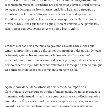
nós, que derrotamos os ridículos Moros e Deltans na Lava Jato, foi muito
reconfortante ver o ex-Presidente nos representar e levar o Brasil de volta
ao lugar de destaque na área internacional. Esse Lula, tão perseguido e
injustiçado, voltou sem ódio, sem rancor e nos braços do povo para a
Presidência da República. E, com a sabedoria que a vida lhe deu, soube
dizer aos brasileiros que todos os que quiserem voltarão a ocupar nossas
ruas, nossos campos, nossas cores e o nosso Brasil, enfim.
Embora esta não seja uma meta do governo Lula, nós, brasileiros que
temos compromisso com o país, vamos acompanhar o desenrolar de todas
as investigações sobre os desmandos bolsonaristas. Claro, eles terão
respeitados todos os direitos à ampla defesa, à presunção de inocência e ao
devido processo legal. Mas fazendo valer toda a força que o Estado tem que
ter contra os milicianos e os que vivem à margem da lei.
Agora é hora de saudar a vitória da democracia, do império da
Constituição, que assegura os direitos fundamentais. Da nossa resistência
humanista e desarmada, mas firme e corajosa contra a violência armada e
ensandecida. É hora de consolidar nossa conquista e avançar, levar esses
covardes às cordas. Ganhamos por pontos e agora vamos lutar pelo