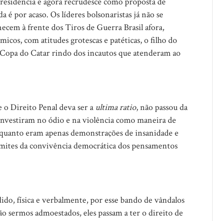
residência e agora recrudesce como proposta de
a é por acaso. Os líderes bolsonaristas já não se
cem à frente dos Tiros de Guerra Brasil afora,
cos, com atitudes grotescas e patéticas, o filho do
a Copa do Catar rindo dos incautos que atenderam ao
e o Direito Penal deva ser a
ultima ratio
, não passou da
e investiram no ódio e na violência como maneira de
nquanto eram apenas demonstrações de insanidade e
limites da convivência democrática dos pensamentos
dido, física e verbalmente, por esse bando de vândalos
ão sermos admoestados, eles passam a ter o direito de