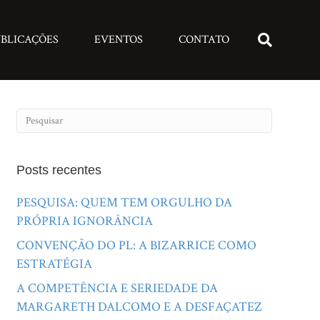
BLICAÇÕES
EVENTOS
CONTATO
Posts recentes
PESQUISA: QUEM TEM ORGULHO DA
PRÓPRIA IGNORÂNCIA
CONVENÇÃO DO PL: A BIZARRICE COMO
ESTRATÉGIA
A COMPETÊNCIA E SERIEDADE DA
MARGARETH DALCOMO E A DESFAÇATEZ