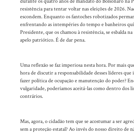
durante os quatro anos de mandato do Bolsonaro na P
resistência para tentar voltar nas eleições de 2026. Nad
escondem. Enquanto os fantoches robotizados permane
enfrentando as intempéries do tempo e banheiros quími
Presidente, que os chamou à resistência, se esbalda n
apelo patriótico. É de dar pena.
Uma reflexão se faz imperiosa nesta hora. Por mais qu
hora de discutir a responsabilidade desses líderes qu
fazer política de ocupação e manutenção do poder? E
vulgaridade, poderíamos aceitá-las como dentro dos 
contrários.
Mas, agora, o cidadão tem que se acostumar a ser agre
sem a proteção estatal? Ao invés do nosso direito de n