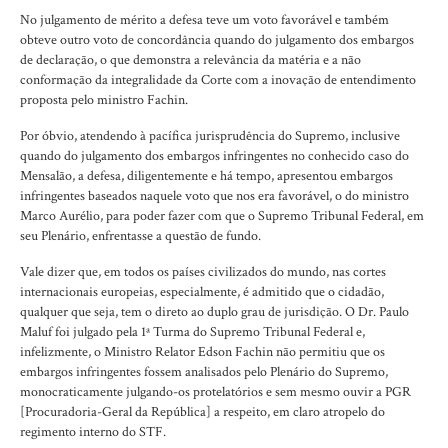
No julgamento de mérito a defesa teve um voto favorável e também
obteve outro voto de concordância quando do julgamento dos embargos
de declaração, o que demonstra a relevância da matéria e a não
conformação da integralidade da Corte com a inovação de entendimento
proposta pelo ministro Fachin.
Por óbvio, atendendo à pacífica jurisprudência do Supremo, inclusive
quando do julgamento dos embargos infringentes no conhecido caso do
Mensalão, a defesa, diligentemente e há tempo, apresentou embargos
infringentes baseados naquele voto que nos era favorável, o do ministro
Marco Aurélio, para poder fazer com que o Supremo Tribunal Federal, em
seu Plenário, enfrentasse a questão de fundo.
Vale dizer que, em todos os países civilizados do mundo, nas cortes
internacionais europeias, especialmente, é admitido que o cidadão,
qualquer que seja, tem o direto ao duplo grau de jurisdição. O Dr. Paulo
Maluf foi julgado pela 1ª Turma do Supremo Tribunal Federal e,
infelizmente, o Ministro Relator Edson Fachin não permitiu que os
embargos infringentes fossem analisados pelo Plenário do Supremo,
monocraticamente julgando-os protelatórios e sem mesmo ouvir a PGR
[Procuradoria-Geral da República] a respeito, em claro atropelo do
regimento interno do STF.