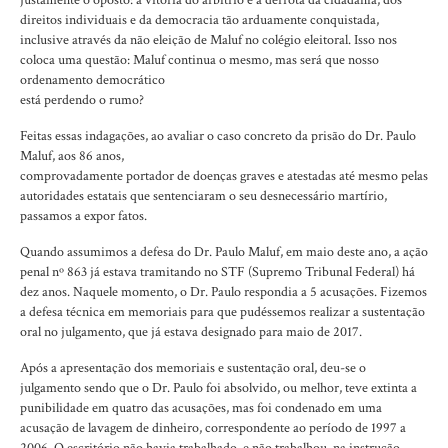
direitos individuais e da democracia tão arduamente conquistada,
inclusive através da não eleição de Maluf no colégio eleitoral. Isso nos
coloca uma questão: Maluf continua o mesmo, mas será que nosso
ordenamento democrático
está perdendo o rumo?
Feitas essas indagações, ao avaliar o caso concreto da prisão do Dr. Paulo
Maluf, aos 86 anos,
comprovadamente portador de doenças graves e atestadas até mesmo pelas
autoridades estatais que sentenciaram o seu desnecessário martírio,
passamos a expor fatos.
Quando assumimos a defesa do Dr. Paulo Maluf, em maio deste ano, a ação
penal nº 863 já estava tramitando no STF (Supremo Tribunal Federal) há
dez anos. Naquele momento, o Dr. Paulo respondia a 5 acusações. Fizemos
a defesa técnica em memoriais para que pudéssemos realizar a sustentação
oral no julgamento, que já estava designado para maio de 2017.
Após a apresentação dos memoriais e sustentação oral, deu-se o
julgamento sendo que o Dr. Paulo foi absolvido, ou melhor, teve extinta a
punibilidade em quatro das acusações, mas foi condenado em uma
acusação de lavagem de dinheiro, correspondente ao período de 1997 a
2006. O escritório não havia trabalhado, e não trabalhou, na instrução