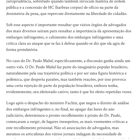
jurisprudência, sobretudo quando também invocam matéria de ordem
pública e a concessão de HC (harbeas corpus) de ofício na parte da
dosimetria da pena, que repercute diretamente na liberdade do cidadão.
Sob esse aspecto é importante ressaltar que vários órgãos de advogados
dos mais diversos saíram para ressaltar a importância da apresentação dos
embargos infringentes, o cabimento dos embargos infringentes e uma
crítica clara ao ataque que se faz à defesa quando se diz que ela agiu de
forma protelatória.
No caso do Dr. Paulo Maluf, especificamente, a discussão ganha ainda um
outro viés. O Dr. Paulo Maluf faz parte do imaginário popular brasileiro,
naturalmente pela sua trajetória política e por ser uma figura histórica e
polêmica, que desperta paixões, mas também reações, por isso provoca
uma certa rejeição de parte da população brasileira, embora tenha,
evidentemente, seu eleitorado cativo, tanto é que foi eleito repetidas vezes.
Logo após o despacho do ministro Fachin, que negou o direito de análise
dos embargos infringentes e, no final, no apagar das luzes do ano
judiciário, determinou o pronto recolhimento à prisão do Dr. Paulo,
começaram a surgir, de lugares insuspeitos, as mais veementes críticas a
este recolhimento prisional. Não só associações de advogados, mas
mesmos os articulistas dos vários jornais indagam da necessidade de