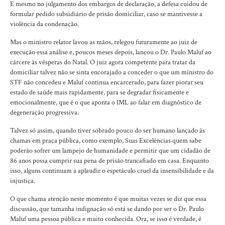
E mesmo no julgamento dos embargos de declaração, a defesa cuidou de
formular pedido subsidiário de prisão domiciliar, caso se mantivesse a
violência da condenação.
Mas o ministro relator lavou as mãos, relegou futuramente ao juiz de
execução essa análise e, poucos meses depois, lançou o Dr. Paulo Maluf ao
cárcere às vésperas do Natal. O juiz agora competente para tratar da
domiciliar talvez não se sinta encorajado a conceder o que um ministro do
STF não concedeu e Maluf continua encarcerado, para fazer piorar seu
estado de saúde mais rapidamente, para se degradar fisicamente e
emocionalmente, que é o que aponta o IML ao falar em diagnóstico de
degeneração progressiva.
Talvez só assim, quando tiver sobrado pouco do ser humano lançado às
chamas em praça pública, como exemplo, Suas Excelências quem sabe
poderão sofrer um lampejo de humanidade e permitir que um cidadão de
86 anos possa cumprir sua pena de prisão trancafiado em casa. Enquanto
isso, alguns continuam a aplaudir o espetáculo cruel da insensibilidade e da
injustiça.
O que chama atenção neste momento é que muitas vezes se diz que essa
discussão, que tamanha indignação só está se dando por ser o Dr. Paulo
Maluf uma pessoa pública e muito conhecida. Ora, se isso é verdade, é