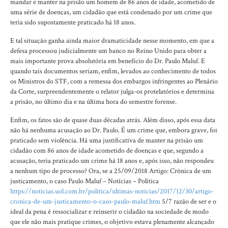
mandar e manter na prisão um homem de 86 anos de idade, acometido de
uma série de doenças, um cidadão que está condenado por um crime que
teria sido supostamente praticado há 18 anos.
E tal situação ganha ainda maior dramaticidade nesse momento, em que a
defesa processou judicialmente um banco no Reino Unido para obter a
mais importante prova absolutória em benefício do Dr. Paulo Maluf. E
quando tais documentos seriam, enfim, levados ao conhecimento de todos
os Ministros do STF, com a remessa dos embargos infringentes ao Plenário
da Corte, surpreendentemente o relator julga-os protelatórios e determina
a prisão, no último dia e na última hora do semestre forense.
Enfim, os fatos são de quase duas décadas atrás. Além disso, após essa data
não há nenhuma acusação ao Dr. Paulo. É um crime que, embora grave, foi
praticado sem violência. Há uma justificativa de manter na prisão um
cidadão com 86 anos de idade acometido de doenças e que, segundo a
acusação, teria praticado um crime há 18 anos e, após isso, não respondeu
a nenhum tipo de processo? Ora, se a 25/09/2018 Artigo: Crônica de um
justiçamento, o caso Paulo Maluf – Notícias – Política
https://noticias.uol.com.br/politica/ultimas-noticias/2017/12/30/artigo-
cronica-de-um-justicamento-o-caso-paulo-maluf.htm
5/7 razão de ser e o
ideal da pena é ressocializar e reinserir o cidadão na sociedade de modo
que ele não mais pratique crimes, o objetivo estava plenamente alcançado