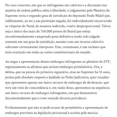
No caso concreto, em que os infringentes são cabíveis e a discussão traz
matéria de ordem pública afeta à liberdade, o julgamento pelo Plenário do
Supremo seria o segundo grau de jurisdição do deputado Paulo Maluf que,
infelizmente, ao ter a sua pretensão negada, foi indevidamente encarcerado
às vésperas do Natal, de maneira indevida, cruel e desproporcional. Talvez
seja o único dos mais de 760.000 presos do Brasil que esteja
inconformadamente cumprindo pena definitiva tendo sido julgado
somente em um grau de jurisdição, mesmo com um recurso cabível e
relevante corretamente interposto. Este, certamente, é um reclamo que
teria aceitação em todas as cortes constitucionais do mundo.
Ao negar a apresentação desses embargos infringentes ao plenário do STF,
expressamente se afirmou que seriam embargos protelatórios. Ora, a
defesa, que na pessoa do primeiro signatário, atua no Supremo há 35 anos,
prima pelo absoluto respeito e lealdade ao Poder Judiciário, quer ressaltar
que apresentou apenas um único recurso de embargos de declaração, que
teve um voto de concordância e, em razão disso, apresentou na sequência
um único recurso de embargos infringentes, em que demonstrou
documentalmente que o voto vencido deveria prevalecer.
Evidentemente que não se pode acusar de protelatória a apresentação de
embargos previstos na legislação processual e aceitos pela maciça