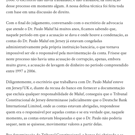
desse processo em momento algum. A nossa defesa técnica foi feita toda
com base em uma discussão de direito.
Com o final do julgamento, conversando com o escritório de advocacia
que atende o Dr. Paulo Maluf há muitos anos, ficamos sabendo que,
naquele período em que a acusação se dava e onde houve a condenação, as
contas do Dr. Paulo Maluf em Jersey já estavam congeladas
administrativamente pela própria instituição bancária, o que tornava
impossível ser ele o responsável pela movimentação da conta. Frisese que
neste processo não havia uma acusação de corrupção, apenas, embora
muito grave, a acusação de lavagem de dinheiro no período compreendido
entre 1997 a 2006.
Diligentemente, o escritório que trabalhava com Dr. Paulo Maluf esteve
em Jersey/UK e, diante da recusa do banco em fornecer a documentação
que excluía qualquer responsabilidade de Maluf, conseguiu que o Tribunal
Constitucional de Jersey determinasse judicialmente que o Deutsche Bank
International Limited, onde as contas estavam abrigadas, respondesse
quem era o responsável por aquelas contas e se era verdade que, naquele
momento, as contas estavam bloqueadas e que o Dr. Paulo não poderia
sequer, nem se quisesse, movimentar valores a partir delas.
Por determinação do Tribunal Constitucional, o banco foi obrigado a se