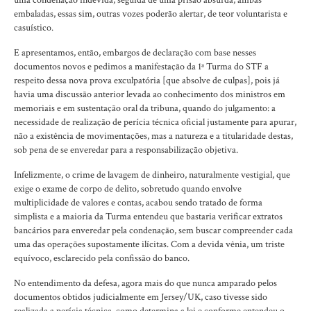
embaladas, essas sim, outras vozes poderão alertar, de teor voluntarista e
casuístico.
E apresentamos, então, embargos de declaração com base nesses
documentos novos e pedimos a manifestação da 1ª Turma do STF a
respeito dessa nova prova exculpatória [que absolve de culpas], pois já
havia uma discussão anterior levada ao conhecimento dos ministros em
memoriais e em sustentação oral da tribuna, quando do julgamento: a
necessidade de realização de perícia técnica oficial justamente para apurar,
não a existência de movimentações, mas a natureza e a titularidade destas,
sob pena de se enveredar para a responsabilização objetiva.
Infelizmente, o crime de lavagem de dinheiro, naturalmente vestigial, que
exige o exame de corpo de delito, sobretudo quando envolve
multiplicidade de valores e contas, acabou sendo tratado de forma
simplista e a maioria da Turma entendeu que bastaria verificar extratos
bancários para enveredar pela condenação, sem buscar compreender cada
uma das operações supostamente ilícitas. Com a devida vênia, um triste
equívoco, esclarecido pela confissão do banco.
No entendimento da defesa, agora mais do que nunca amparado pelos
documentos obtidos judicialmente em Jersey/UK, caso tivesse sido
realizada a perícia técnica, como determina a lei e conforme entendeu o