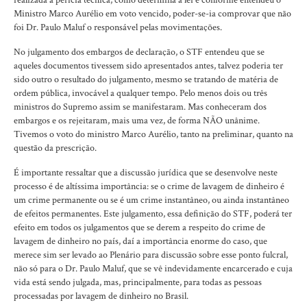
Ministro Marco Aurélio em voto vencido, poder-se-ia comprovar que não
foi Dr. Paulo Maluf o responsável pelas movimentações.
No julgamento dos embargos de declaração, o STF entendeu que se
aqueles documentos tivessem sido apresentados antes, talvez poderia ter
sido outro o resultado do julgamento, mesmo se tratando de matéria de
ordem pública, invocável a qualquer tempo. Pelo menos dois ou três
ministros do Supremo assim se manifestaram. Mas conheceram dos
embargos e os rejeitaram, mais uma vez, de forma NÃO unânime.
Tivemos o voto do ministro Marco Aurélio, tanto na preliminar, quanto na
questão da prescrição.
É importante ressaltar que a discussão jurídica que se desenvolve neste
processo é de altíssima importância: se o crime de lavagem de dinheiro é
um crime permanente ou se é um crime instantâneo, ou ainda instantâneo
de efeitos permanentes. Este julgamento, essa definição do STF, poderá ter
efeito em todos os julgamentos que se derem a respeito do crime de
lavagem de dinheiro no país, daí a importância enorme do caso, que
merece sim ser levado ao Plenário para discussão sobre esse ponto fulcral,
não só para o Dr. Paulo Maluf, que se vê indevidamente encarcerado e cuja
vida está sendo julgada, mas, principalmente, para todas as pessoas
processadas por lavagem de dinheiro no Brasil.