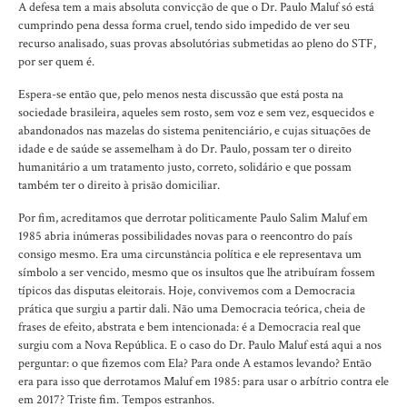
A defesa tem a mais absoluta convicção de que o Dr. Paulo Maluf só está
cumprindo pena dessa forma cruel, tendo sido impedido de ver seu
recurso analisado, suas provas absolutórias submetidas ao pleno do STF,
por ser quem é.
Espera-se então que, pelo menos nesta discussão que está posta na
sociedade brasileira, aqueles sem rosto, sem voz e sem vez, esquecidos e
abandonados nas mazelas do sistema penitenciário, e cujas situações de
idade e de saúde se assemelham à do Dr. Paulo, possam ter o direito
humanitário a um tratamento justo, correto, solidário e que possam
também ter o direito à prisão domiciliar.
Por fim, acreditamos que derrotar politicamente Paulo Salim Maluf em
1985 abria inúmeras possibilidades novas para o reencontro do país
consigo mesmo. Era uma circunstância política e ele representava um
símbolo a ser vencido, mesmo que os insultos que lhe atribuíram fossem
típicos das disputas eleitorais. Hoje, convivemos com a Democracia
prática que surgiu a partir dali. Não uma Democracia teórica, cheia de
frases de efeito, abstrata e bem intencionada: é a Democracia real que
surgiu com a Nova República. E o caso do Dr. Paulo Maluf está aqui a nos
perguntar: o que fizemos com Ela? Para onde A estamos levando? Então
era para isso que derrotamos Maluf em 1985: para usar o arbítrio contra ele
em 2017? Triste fim. Tempos estranhos.