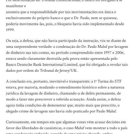
manifestar e
assumiu que a responsabilidade por tais movimentações era única e
exclusivamente do próprio banco e que o Dr. Paulo, nem se quisesse,
poderia movimenta-las, pois, o bloqueio havia sido implementado desde
1999.
Ou seja, a defesa, que não havia participado da instrução, viu-se diante de
uma surpreendente verdade: a condenação do Dr. Paulo Maluf por lavagem
de dinheiro nas tais contas, no período compreendido entre 1997 e 2006,
estava sendo claramente destruída pela prova então apresentada pelo
Banco Deutsche Bank International Limited, que foi obrigado a revelar tais
dados por ordem do Tribunal de Jersey/UK.
A conclusão era, portanto, inevitável e transparente: a 1ª Turma do STF
estava, por maioria, mudando o entendimento histórico sobre a natureza
jurídica da lavagem de dinheiro, chamando-a de delito permanente, de
modo a fazer não prescrever a referida acusação. Ainda assim, a defesa
agora tinha condições de demonstrar que, muito mais que prescrito, o
alegado crime de lavagem não havia sido praticado por Paulo Maluf.
Curiosamente, em tempos em que algumas vozes vêm acusar decisões em
favor das liberdades de casuísticas, o caso Maluf vem mostrar a todo o país
uma condenação indevida, seguida de uma prisão absurda, ambas