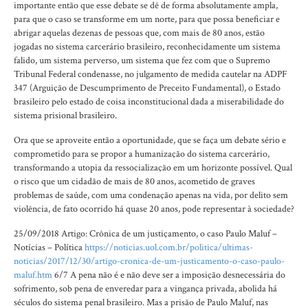
importante então que esse debate se dê de forma absolutamente ampla,
para que o caso se transforme em um norte, para que possa beneficiar e
abrigar aquelas dezenas de pessoas que, com mais de 80 anos, estão
jogadas no sistema carcerário brasileiro, reconhecidamente um sistema
falido, um sistema perverso, um sistema que fez com que o Supremo
Tribunal Federal condenasse, no julgamento de medida cautelar na ADPF
347 (Arguição de Descumprimento de Preceito Fundamental), o Estado
brasileiro pelo estado de coisa inconstitucional dada a miserabilidade do
sistema prisional brasileiro.
Ora que se aproveite então a oportunidade, que se faça um debate sério e
comprometido para se propor a humanização do sistema carcerário,
transformando a utopia da ressocialização em um horizonte possível. Qual
o risco que um cidadão de mais de 80 anos, acometido de graves
problemas de saúde, com uma condenação apenas na vida, por delito sem
violência, de fato ocorrido há quase 20 anos, pode representar à sociedade?
25/09/2018 Artigo: Crônica de um justiçamento, o caso Paulo Maluf –
Notícias – Política
https://noticias.uol.com.br/politica/ultimas-
noticias/2017/12/30/artigo-cronica-de-um-justicamento-o-caso-paulo-
maluf.htm
6/7 A pena não é e não deve ser a imposição desnecessária do
sofrimento, sob pena de enveredar para a vingança privada, abolida há
séculos do sistema penal brasileiro. Mas a prisão de Paulo Maluf, nas