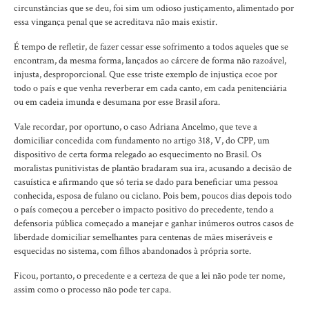
circunstâncias que se deu, foi sim um odioso justiçamento, alimentado por
essa vingança penal que se acreditava não mais existir.
É tempo de refletir, de fazer cessar esse sofrimento a todos aqueles que se
encontram, da mesma forma, lançados ao cárcere de forma não razoável,
injusta, desproporcional. Que esse triste exemplo de injustiça ecoe por
todo o país e que venha reverberar em cada canto, em cada penitenciária
ou em cadeia imunda e desumana por esse Brasil afora.
Vale recordar, por oportuno, o caso Adriana Ancelmo, que teve a
domiciliar concedida com fundamento no artigo 318, V, do CPP, um
dispositivo de certa forma relegado ao esquecimento no Brasil. Os
moralistas punitivistas de plantão bradaram sua ira, acusando a decisão de
casuística e afirmando que só teria se dado para beneficiar uma pessoa
conhecida, esposa de fulano ou ciclano. Pois bem, poucos dias depois todo
o país começou a perceber o impacto positivo do precedente, tendo a
defensoria pública começado a manejar e ganhar inúmeros outros casos de
liberdade domiciliar semelhantes para centenas de mães miseráveis e
esquecidas no sistema, com filhos abandonados à própria sorte.
Ficou, portanto, o precedente e a certeza de que a lei não pode ter nome,
assim como o processo não pode ter capa.