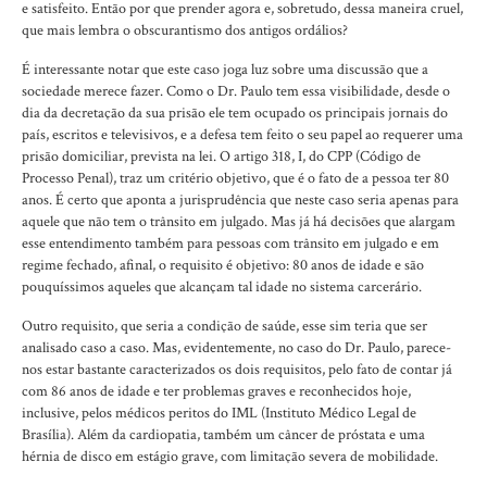
e satisfeito. Então por que prender agora e, sobretudo, dessa maneira cruel,
que mais lembra o obscurantismo dos antigos ordálios?
É interessante notar que este caso joga luz sobre uma discussão que a
sociedade merece fazer. Como o Dr. Paulo tem essa visibilidade, desde o
dia da decretação da sua prisão ele tem ocupado os principais jornais do
país, escritos e televisivos, e a defesa tem feito o seu papel ao requerer uma
prisão domiciliar, prevista na lei. O artigo 318, I, do CPP (Código de
Processo Penal), traz um critério objetivo, que é o fato de a pessoa ter 80
anos. É certo que aponta a jurisprudência que neste caso seria apenas para
aquele que não tem o trânsito em julgado. Mas já há decisões que alargam
esse entendimento também para pessoas com trânsito em julgado e em
regime fechado, afinal, o requisito é objetivo: 80 anos de idade e são
pouquíssimos aqueles que alcançam tal idade no sistema carcerário.
Outro requisito, que seria a condição de saúde, esse sim teria que ser
analisado caso a caso. Mas, evidentemente, no caso do Dr. Paulo, parece-
nos estar bastante caracterizados os dois requisitos, pelo fato de contar já
com 86 anos de idade e ter problemas graves e reconhecidos hoje,
inclusive, pelos médicos peritos do IML (Instituto Médico Legal de
Brasília). Além da cardiopatia, também um câncer de próstata e uma
hérnia de disco em estágio grave, com limitação severa de mobilidade.