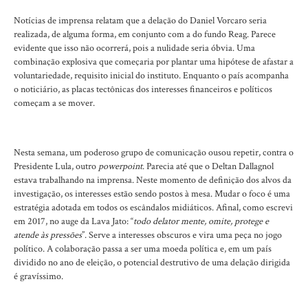
Notícias de imprensa relatam que a delação do Daniel Vorcaro seria
realizada, de alguma forma, em conjunto com a do fundo Reag. Parece
evidente que isso não ocorrerá, pois a nulidade seria óbvia. Uma
combinação explosiva que começaria por plantar uma hipótese de afastar a
voluntariedade, requisito inicial do instituto. Enquanto o país acompanha
o noticiário, as placas tectônicas dos interesses financeiros e políticos
começam a se mover.
Nesta semana, um poderoso grupo de comunicação ousou repetir, contra o
Presidente Lula, outro
powerpoint
. Parecia até que o Deltan Dallagnol
estava trabalhando na imprensa. Neste momento de definição dos alvos da
investigação, os interesses estão sendo postos à mesa. Mudar o foco é uma
estratégia adotada em todos os escândalos midiáticos. Afinal, como escrevi
em 2017, no auge da Lava Jato: “
todo delator mente, omite, protege e
atende às pressões
”. Serve a interesses obscuros e vira uma peça no jogo
político. A colaboração passa a ser uma moeda política e, em um país
dividido no ano de eleição, o potencial destrutivo de uma delação dirigida
é gravíssimo.