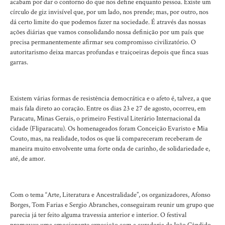
acabam por dar o contorno do que nos define enquanto pessoa. Existe um
círculo de giz invisível que, por um lado, nos prende; mas, por outro, nos
dá certo limite do que podemos fazer na sociedade. É através das nossas
ações diárias que vamos consolidando nossa definição por um país que
precisa permanentemente afirmar seu compromisso civilizatório. O
autoritarismo deixa marcas profundas e traiçoeiras depois que finca suas
garras.
Existem várias formas de resistência democrática e o afeto é, talvez, a que
mais fala direto ao coração. Entre os dias 23 e 27 de agosto, ocorreu, em
Paracatu, Minas Gerais, o primeiro Festival Literário Internacional da
cidade (Fliparacatu). Os homenageados foram Conceição Evaristo e Mia
Couto, mas, na realidade, todos os que lá compareceram receberam de
maneira muito envolvente uma forte onda de carinho, de solidariedade e,
até, de amor.
Com o tema “Arte, Literatura e Ancestralidade”, os organizadores, Afonso
Borges, Tom Farias e Sergio Abranches, conseguiram reunir um grupo que
parecia já ter feito alguma travessia anterior e interior. O festival