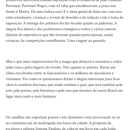
promoveu uma emocionante exposição com a curadoria de João Cândido
Portinari, Portinari Negro, com 42 telas que emolduravam a praça em
frente à Matriz. De uma beleza rara! E a ideia genial de fazer um concurso
entre estudantes, crianças e jovens de desenho e de redação com o tema da
exposição. A entrega dos prêmios foi tão tocante quanto as palestras. A
alegria dos alunos e dos professores contagiou a todos e vários autores
falaram da experiência que eles tiveram quando participaram, ainda
crianças, de competições semelhantes. Uma viagem ao passado.
Mas o que mais impressionou foi a magia que abraçou e encantou a todos
pelas ruas e pelos lugares do evento. Não apenas os autores. Havia um
clima envolvente entre os funcionários e os milhares de moradores e
visitantes. Foi como se quiséssemos deixar a alegria extravasar para ficar
claro às sombras fascistas, que ainda rondam o país, que será também pela
arte, pela poesia, pela literatura e pelo riso que faremos do nosso Brasil um
lugar mais justo e mais humano.
Os canalhas não suportam poesia e nós deixamos certa provocação no ar
ao cantarmos até de madrugada nos bares da cidade. A proposta da
escritora e editora Simone Paulino, de colocar um livro em cada bolsa