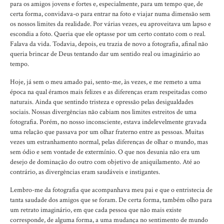
para os amigos jovens e fortes e, especialmente, para um tempo que, de
certa forma, convidava-o para entrar na foto e viajar numa dimensão sem
os nossos limites da realidade. Por várias vezes, eu aproveitava um lapso e
escondia a foto. Queria que ele optasse por um certo contato com o real.
Falava da vida. Todavia, depois, eu trazia de novo a fotografia, afinal não
queria brincar de Deus tentando dar um sentido real ou imaginário ao
tempo.
Hoje, já sem o meu amado pai, sento-me, às vezes, e me remeto a uma
época na qual éramos mais felizes e as diferenças eram respeitadas como
naturais. Ainda que sentindo tristeza e opressão pelas desigualdades
sociais. Nossas divergências não cabiam nos limites estreitos de uma
fotografia. Porém, no nosso inconsciente, estava indelevelmente gravada
uma relação que passava por um olhar fraterno entre as pessoas. Muitas
vezes um estranhamento normal, pelas diferenças de olhar o mundo, mas
sem ódio e sem vontade de extermínio. O que nos desunia não era um
desejo de dominação do outro com objetivo de aniquilamento. Até ao
contrário, as divergências eram saudáveis e instigantes.
Lembro-me da fotografia que acompanhava meu pai e que o entristecia de
tanta saudade dos amigos que se foram. De certa forma, também olho para
um retrato imaginário, em que cada pessoa que não mais existe
corresponde, de alguma forma, a uma mudança no sentimento de mundo