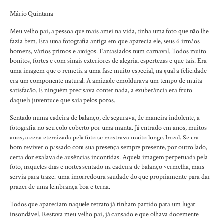
Mário Quintana
Meu velho pai, a pessoa que mais amei na vida, tinha uma foto que não lhe
fazia bem. Era uma fotografia antiga em que aparecia ele, seus 6 irmãos
homens, vários primos e amigos. Fantasiados num carnaval. Todos muito
bonitos, fortes e com sinais exteriores de alegria, espertezas e que tais. Era
uma imagem que o remetia a uma fase muito especial, na qual a felicidade
era um componente natural. A amizade emoldurava um tempo de muita
satisfação. E ninguém precisava conter nada, a exuberância era fruto
daquela juventude que saía pelos poros.
Sentado numa cadeira de balanço, ele segurava, de maneira indolente, a
fotografia no seu colo coberto por uma manta. Já entrado em anos, muitos
anos, a cena eternizada pela foto se mostrava muito longe. Irreal. Se era
bom reviver o passado com sua presença sempre presente, por outro lado,
certa dor exalava de ausências incontidas. Aquela imagem perpetuada pela
foto, naqueles dias e noites sentado na cadeira de balanço vermelha, mais
servia para trazer uma imorredoura saudade do que propriamente para dar
prazer de uma lembrança boa e terna.
Todos que apareciam naquele retrato já tinham partido para um lugar
insondável. Restava meu velho pai, já cansado e que olhava docemente