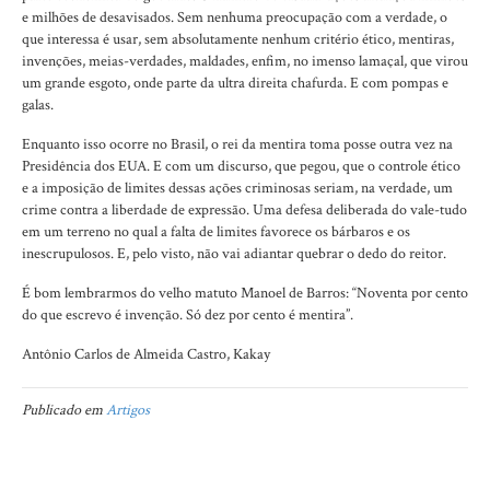
e milhões de desavisados. Sem nenhuma preocupação com a verdade, o
que interessa é usar, sem absolutamente nenhum critério ético, mentiras,
invenções, meias-verdades, maldades, enfim, no imenso lamaçal, que virou
um grande esgoto, onde parte da ultra direita chafurda. E com pompas e
galas.
Enquanto isso ocorre no Brasil, o rei da mentira toma posse outra vez na
Presidência dos EUA. E com um discurso, que pegou, que o controle ético
e a imposição de limites dessas ações criminosas seriam, na verdade, um
crime contra a liberdade de expressão. Uma defesa deliberada do vale-tudo
em um terreno no qual a falta de limites favorece os bárbaros e os
inescrupulosos. E, pelo visto, não vai adiantar quebrar o dedo do reitor.
É bom lembrarmos do velho matuto Manoel de Barros: “Noventa por cento
do que escrevo é invenção. Só dez por cento é mentira”.
Antônio Carlos de Almeida Castro, Kakay
Publicado em
Artigos