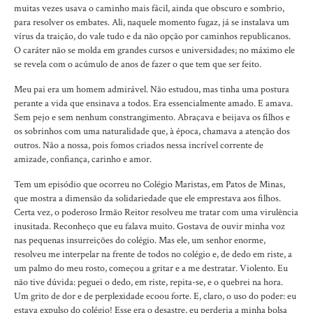
muitas vezes usava o caminho mais fácil, ainda que obscuro e sombrio,
para resolver os embates. Ali, naquele momento fugaz, já se instalava um
vírus da traição, do vale tudo e da não opção por caminhos republicanos.
O caráter não se molda em grandes cursos e universidades; no máximo ele
se revela com o acúmulo de anos de fazer o que tem que ser feito.
Meu pai era um homem admirável. Não estudou, mas tinha uma postura
perante a vida que ensinava a todos. Era essencialmente amado. E amava.
Sem pejo e sem nenhum constrangimento. Abraçava e beijava os filhos e
os sobrinhos com uma naturalidade que, à época, chamava a atenção dos
outros. Não a nossa, pois fomos criados nessa incrível corrente de
amizade, confiança, carinho e amor.
Tem um episódio que ocorreu no Colégio Maristas, em Patos de Minas,
que mostra a dimensão da solidariedade que ele emprestava aos filhos.
Certa vez, o poderoso Irmão Reitor resolveu me tratar com uma virulência
inusitada. Reconheço que eu falava muito. Gostava de ouvir minha voz
nas pequenas insurreições do colégio. Mas ele, um senhor enorme,
resolveu me interpelar na frente de todos no colégio e, de dedo em riste, a
um palmo do meu rosto, começou a gritar e a me destratar. Violento. Eu
não tive dúvida: peguei o dedo, em riste, repita-se, e o quebrei na hora.
Um grito de dor e de perplexidade ecoou forte. E, claro, o uso do poder: eu
estava expulso do colégio! Esse era o desastre, eu perderia a minha bolsa