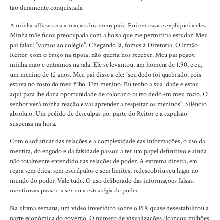
tão duramente conquistada.
A minha aflição era a reação dos meus pais. Fui em casa e expliquei a eles.
Minha mãe ficou preocupada com a bolsa que me permitiria estudar. Meu
pai falou: “vamos ao colégio”. Chegando lá, fomos à Diretoria. O Irmão
Reitor, com o braço na tipoia, não queria nos receber. Meu pai pegou
minha mão e entramos na sala. Ele se levantou, um homem de 1.90, e eu,
um menino de 12 anos. Meu pai disse a ele: “seu dedo foi quebrado, pois
estava no rosto do meu filho. Um menino. Eu tenho a sua idade e estou
aqui para lhe dar a oportunidade de colocar o outro dedo em meu rosto. O
senhor verá minha reação e vai aprender a respeitar os meninos”. Silêncio
absoluto. Um pedido de desculpas por parte do Reitor e a expulsão
suspensa na hora.
Com o sofisticar das relações e a complexidade das informações, o uso da
mentira, do engodo e da falsidade passou a ter um papel definitivo e ainda
não totalmente entendido nas relações de poder. A extrema direita, em
regra sem ética, sem escrúpulos e sem limites, redescobriu seu lugar no
mundo do poder. Vale tudo. O uso deliberado das informações falsas,
mentirosas passou a ser uma estratégia de poder.
Na última semana, um vídeo inverídico sobre o PIX quase desestabilizou a
parte econômica do governo. O número de visualizações alcançou milhões