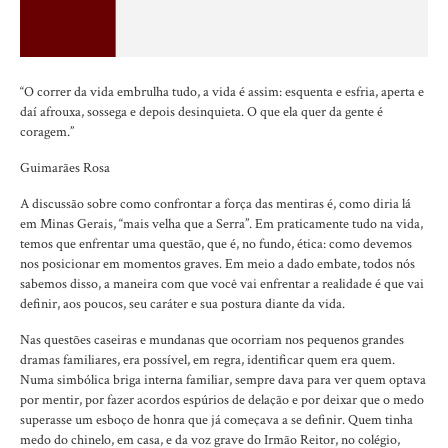
“O correr da vida embrulha tudo, a vida é assim: esquenta e esfria, aperta e
daí afrouxa, sossega e depois desinquieta. O que ela quer da gente é
coragem.”
Guimarães Rosa
A discussão sobre como confrontar a força das mentiras é, como diria lá
em Minas Gerais, “mais velha que a Serra”. Em praticamente tudo na vida,
temos que enfrentar uma questão, que é, no fundo, ética: como devemos
nos posicionar em momentos graves. Em meio a dado embate, todos nós
sabemos disso, a maneira com que você vai enfrentar a realidade é que vai
definir, aos poucos, seu caráter e sua postura diante da vida.
Nas questões caseiras e mundanas que ocorriam nos pequenos grandes
dramas familiares, era possível, em regra, identificar quem era quem.
Numa simbólica briga interna familiar, sempre dava para ver quem optava
por mentir, por fazer acordos espúrios de delação e por deixar que o medo
superasse um esboço de honra que já começava a se definir. Quem tinha
medo do chinelo, em casa, e da voz grave do Irmão Reitor, no colégio,