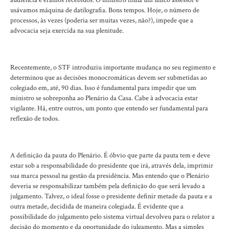
audiência e éramos recebidos. O ministro tinha um único assessor e
usávamos máquina de datilografia. Bons tempos. Hoje, o número de
processos, às vezes (poderia ser muitas vezes, não?), impede que a
advocacia seja exercida na sua plenitude.
Recentemente, o STF introduziu importante mudança no seu regimento e
determinou que as decisões monocromáticas devem ser submetidas ao
colegiado em, até, 90 dias. Isso é fundamental para impedir que um
ministro se sobreponha ao Plenário da Casa. Cabe à advocacia estar
vigilante. Há, entre outros, um ponto que entendo ser fundamental para
reflexão de todos.
A definição da pauta do Plenário. É óbvio que parte da pauta tem e deve
estar sob a responsabilidade do presidente que irá, através dela, imprimir
sua marca pessoal na gestão da presidência. Mas entendo que o Plenário
deveria se responsabilizar também pela definição do que será levado a
julgamento. Talvez, o ideal fosse o presidente definir metade da pauta e a
outra metade, decidida de maneira colegiada. É evidente que a
possibilidade do julgamento pelo sistema virtual devolveu para o relator a
decisão do momento e da oportunidade do julgamento. Mas a simples