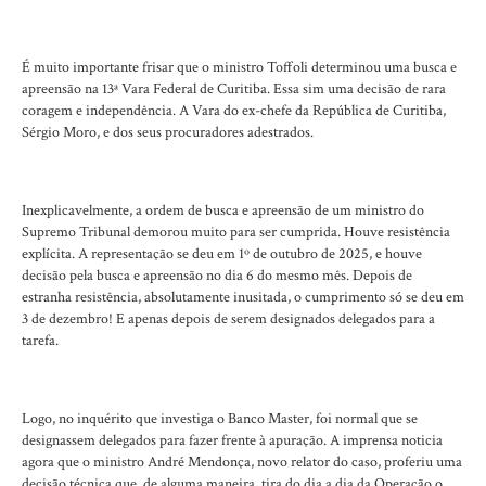
É muito importante frisar que o ministro Toffoli determinou uma busca e
apreensão na 13ª Vara Federal de Curitiba. Essa sim uma decisão de rara
coragem e independência. A Vara do ex-chefe da República de Curitiba,
Sérgio Moro, e dos seus procuradores adestrados.
Inexplicavelmente, a ordem de busca e apreensão de um ministro do
Supremo Tribunal demorou muito para ser cumprida. Houve resistência
explícita. A representação se deu em 1º de outubro de 2025, e houve
decisão pela busca e apreensão no dia 6 do mesmo mês. Depois de
estranha resistência, absolutamente inusitada, o cumprimento só se deu em
3 de dezembro! E apenas depois de serem designados delegados para a
tarefa.
Logo, no inquérito que investiga o Banco Master, foi normal que se
designassem delegados para fazer frente à apuração. A imprensa noticia
agora que o ministro André Mendonça, novo relator do caso, proferiu uma
decisão técnica que, de alguma maneira, tira do dia a dia da Operação o