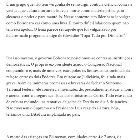
É um grupo que não tem vergonha de se insurgir contra a ciência, contra a
vacina, que cultua a tortura e louva a morte como matéria prima para
alcançar o poder e para mantê-lo. Nesse contexto, um líder banal e vulgar
como Bolsonaro cai como uma luva. É muito difícil lidar com quem não
tem escrúpulos. O lema parece ser aquele que foi vulgarizado por
determinado programa antigo de televisão: “Topa Tudo por Dinheiro”.
Por isso mesmo, o governo Bolsonaro posicionou-se contra as instituições
democráticas. O próprio ex-presidente acuou o Congresso Nacional
cooptando-o e, mais de uma vez, extrapolou os limites constitucionais da
relação entre os dois Poderes. Em relação ao Judiciário, foi ainda mais
grave. Além de inúmeras promessas e bravatas de fechar o Supremo
Tribunal Federal, ele cometeu a insensatez de, pessoalmente, atacar a honra
e atentar contra a segurança física dos ministros da Corte. Todo esse caldo
de cultura redundou na tentativa de golpe de Estado no dia 8 de janeiro.
Não tivessem o Supremo e o Presidente Lula reagido à altura, hoje,
teríamos uma Ditadura implantada no país.
A morte das crianças em Blumenau, com idades entre 4 e 7 anos, é a