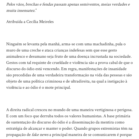
Pelos vãos, brechas e fendas passam apenas semiventos, meias verdades e
muita insensatez
.”
Atribuída a Cecília Meireles
Ninguém se levanta pela manhã, arma-se com uma machadinha, pula o
muro de uma creche e ataca crianças indefesas sem que esse gesto
animalesco e desumano seja fruto de uma doença incrustada na sociedade.
Gestos com tal requinte de crueldade e violência são a prova cabal de que o
discurso do ódio está vencendo. Em regra, manifestações de insanidade
são precedidas de uma verdadeira transformação na vida das pessoas e são
objeto de uma política criminosa e de ultradireita, na qual a instigação à
violência e ao ódio é o mote principal.
A direita radical cresceu no mundo de uma maneira vertiginosa e perigosa.
E com um foco que derruba todos os valores humanistas. A base primária
de sustentação do discurso do ódio é a disseminação da mentira como
estratégia de alcançar e manter o poder. Quando grupos extremistas têm na
propagação de
fake news
a principal maneira de se comunicarem é porque