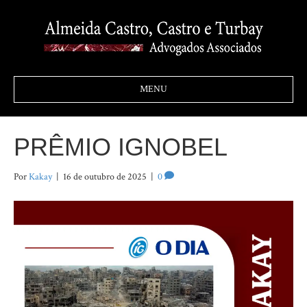
MENU
PRÊMIO IGNOBEL
Por
Kakay
|
16 de outubro de 2025
|
0