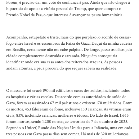
Porém, é preciso dar um voto de confiança à paz. Ainda que não chegue à
hipocrisia de apoiar a vitória pessoal de Trump, que quer comprar o
Prêmio Nobel da Paz, o que interessa é avançar na pauta humanitária.
Acompanho, estupefato e triste, mais do que perplexo, o acordo de cessar-
fogo entre Israel e os escombros da Faixa de Gaza. Daqui da minha cadeira
em Brasília, certamente não me cabe palpitar. De longe, passo os olhos pela
cidade completamente destruída e arrasada. Ninguém conseguiria
identificar onde era sua casa antes dos reiterados ataques. As pessoas
andam atônitas, a pé, à procura do que sequer sabem na realidade.
O massacre foi cruel: 190 mil edifícios e casas destruídos, incluindo todos
os hospitais e várias escolas. De acordo com as autoridades de saúde de
Gaza, foram assassinados 67 mil palestinos e existem 170 mil feridos. Entre
os mortos, 453 faleceram de fome, inclusive 150 crianças. As vítimas eram
civis, 83%, incluindo crianças, mulheres e idosos. Do lado de Israel, 1.665
foram mortos, sendo 1.200 no ataque terrorista de 7 de outubro de 2023.
Segundo o Unicef, Fundo das Nações Unidas para a Infância, uma em cada
três pessoas em Gaza passa dias sem comer. Há mais de 320 mil crianças