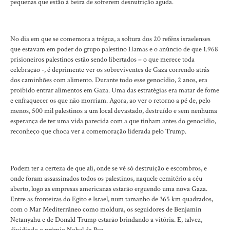
pequenas que estão à beira de sofrerem desnutrição aguda.
No dia em que se comemora a trégua, a soltura dos 20 reféns israelenses
que estavam em poder do grupo palestino Hamas e o anúncio de que 1.968
prisioneiros palestinos estão sendo libertados – o que merece toda
celebração -, é deprimente ver os sobreviventes de Gaza correndo atrás
dos caminhões com alimento. Durante todo esse genocídio, 2 anos, era
proibido entrar alimentos em Gaza. Uma das estratégias era matar de fome
e enfraquecer os que não morriam. Agora, ao ver o retorno a pé de, pelo
menos, 500 mil palestinos a um local devastado, destruído e sem nenhuma
esperança de ter uma vida parecida com a que tinham antes do genocídio,
reconheço que choca ver a comemoração liderada pelo Trump.
Podem ter a certeza de que ali, onde se vê só destruição e escombros, e
onde foram assassinados todos os palestinos, naquele cemitério a céu
aberto, logo as empresas americanas estarão erguendo uma nova Gaza.
Entre as fronteiras do Egito e Israel, num tamanho de 365 km quadrados,
com o Mar Mediterrâneo como moldura, os seguidores de Benjamin
Netanyahu e de Donald Trump estarão brindando a vitória. E, talvez,
dividindo o prêmio Nobel da Paz.