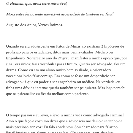
O Homem, que, nesta terra miserável,
Mora entre feras, sente inevitável necessidade de também ser fera
.”
Augusto dos Anjos, Versos Íntimos.
Quando eu era adolescente em Patos de Minas, só existiam 2 hipóteses de
profissão para os estudantes, ditos mais bem avaliados: Médico ou
Engenheiro. No terceiro ano do 2º grau, manifestei a minha opção que, por
sinal, era única: faria vestibular para Direito. Queria ser advogado. Foi um
drama. Como eu era um aluno muito bem avaliado, a orientadora
vocacional veio falar comigo. Era como se fosse um desperdício ser
advogado, já que eu poderia ser engenheiro ou médico. Na verdade, eu
tinha uma dúvida interna: queria também ser psiquiatra. Mas logo percebi
que na psicanálise eu ficaria melhor como paciente.
O tempo passou e eu levei, e levo, a minha vida como advogado criminal.
Amo o que faço e costumo dizer que a advocacia me deu o que tenho de
mais precioso: ter voz! Eu falo aonde vou. Sou chamado para falar no
Brasil inteiro e em alguns outros países. Obviamente, com absoluta