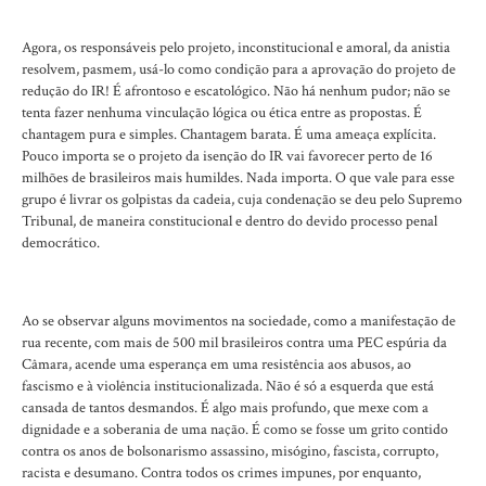
Agora, os responsáveis pelo projeto, inconstitucional e amoral, da anistia
resolvem, pasmem, usá-lo como condição para a aprovação do projeto de
redução do IR! É afrontoso e escatológico. Não há nenhum pudor; não se
tenta fazer nenhuma vinculação lógica ou ética entre as propostas. É
chantagem pura e simples. Chantagem barata. É uma ameaça explícita.
Pouco importa se o projeto da isenção do IR vai favorecer perto de 16
milhões de brasileiros mais humildes. Nada importa. O que vale para esse
grupo é livrar os golpistas da cadeia, cuja condenação se deu pelo Supremo
Tribunal, de maneira constitucional e dentro do devido processo penal
democrático.
Ao se observar alguns movimentos na sociedade, como a manifestação de
rua recente, com mais de 500 mil brasileiros contra uma PEC espúria da
Câmara, acende uma esperança em uma resistência aos abusos, ao
fascismo e à violência institucionalizada. Não é só a esquerda que está
cansada de tantos desmandos. É algo mais profundo, que mexe com a
dignidade e a soberania de uma nação. É como se fosse um grito contido
contra os anos de bolsonarismo assassino, misógino, fascista, corrupto,
racista e desumano. Contra todos os crimes impunes, por enquanto,