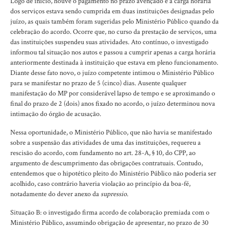
Logo de início, houve o pagamento no prazo avençado e a carga horária
dos serviços estava sendo cumprida em duas instituições designadas pelo
juízo, as quais também foram sugeridas pelo Ministério Público quando da
celebração do acordo. Ocorre que, no curso da prestação de serviços, uma
das instituições suspendeu suas atividades. Ato contínuo, o investigado
informou tal situação nos autos e passou a cumprir apenas a carga horária
anteriormente destinada à instituição que estava em pleno funcionamento.
Diante desse fato novo, o juízo competente intimou o Ministério Público
para se manifestar no prazo de 5 (cinco) dias. Ausente qualquer
manifestação do MP por considerável lapso de tempo e se aproximando o
final do prazo de 2 (dois) anos fixado no acordo, o juízo determinou nova
intimação do órgão de acusação.
Nessa oportunidade, o Ministério Público, que não havia se manifestado
sobre a suspensão das atividades de uma das instituições, requereu a
rescisão do acordo, com fundamento no art. 28-A, § 10, do CPP, ao
argumento de descumprimento das obrigações contratuais. Contudo,
entendemos que o hipotético pleito do Ministério Público não poderia ser
acolhido, caso contrário haveria violação ao princípio da boa-fé,
notadamente do dever anexo da
supressio
.
Situação B: o investigado firma acordo de colaboração premiada com o
Ministério Público, assumindo obrigação de apresentar, no prazo de 30