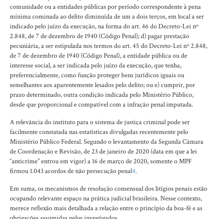
comunidade ou a entidades públicas por período correspondente à pena
mínima cominada ao delito diminuída de um a dois terços, em local a ser
indicado pelo juízo da execução, na forma do art. 46 do Decreto-Lei nº
2.848, de 7 de dezembro de 1940 (Código Penal); d) pagar prestação
pecuniária, a ser estipulada nos termos do art. 45 do Decreto-Lei nº 2.848,
de 7 de dezembro de 1940 (Código Penal), a entidade pública ou de
interesse social, a ser indicada pelo juízo da execução, que tenha,
preferencialmente, como função proteger bens jurídicos iguais ou
semelhantes aos aparentemente lesados pelo delito; ou e) cumprir, por
prazo determinado, outra condição indicada pelo Ministério Público,
desde que proporcional e compatível com a infração penal imputada.
A relevância do instituto para o sistema de justiça criminal pode ser
facilmente constatada nas estatísticas divulgadas recentemente pelo
Ministério Público Federal. Segundo o levantamento da Segunda Câmara
de Coordenação e Revisão, de 23 de janeiro de 2020 (data em que a lei
“anticrime” entrou em vigor) a 16 de março de 2020, somente o MPF
firmou 1.043 acordos de não persecução penal
4
.
Em suma, os mecanismos de resolução consensual dos litígios penais estão
ocupando relevante espaço na prática judicial brasileira. Nesse contexto,
merece reflexão mais detalhada a relação entre o princípio da boa-fé e as
obrigações assumidas pelos investigados.