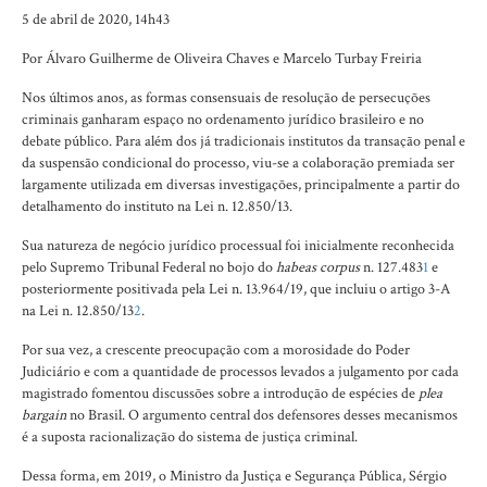
5 de abril de 2020, 14h43
Por Álvaro Guilherme de Oliveira Chaves e Marcelo Turbay Freiria
Nos últimos anos, as formas consensuais de resolução de persecuções
criminais ganharam espaço no ordenamento jurídico brasileiro e no
debate público. Para além dos já tradicionais institutos da transação penal e
da suspensão condicional do processo, viu-se a colaboração premiada ser
largamente utilizada em diversas investigações, principalmente a partir do
detalhamento do instituto na Lei n. 12.850/13.
Sua natureza de negócio jurídico processual foi inicialmente reconhecida
pelo Supremo Tribunal Federal no bojo do
habeas corpus
n. 127.483
1
e
posteriormente positivada pela Lei n. 13.964/19, que incluiu o artigo 3-A
na Lei n. 12.850/13
2
.
Por sua vez, a crescente preocupação com a morosidade do Poder
Judiciário e com a quantidade de processos levados a julgamento por cada
magistrado fomentou discussões sobre a introdução de espécies de
plea
bargain
no Brasil. O argumento central dos defensores desses mecanismos
é a suposta racionalização do sistema de justiça criminal.
Dessa forma, em 2019, o Ministro da Justiça e Segurança Pública, Sérgio