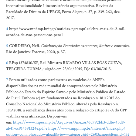
inconstitucionalidade à inconsistência argumentativa. Revista da
Faculdade de Direito da UFRGS, Porto Alegre, n. 37, p. 239-262, dez.
2017.
4
http://www.mpf.mp.br/pgr/noticias-pgr/mpf-celebra-mais-de-2-mil-
acordos-de-nao-persecucao-penal
5
CORDEIRO, Nefi.
Colaboração Premiada: caracteres, limites e controles
.
Rio de Janeiro: Forense, 2020, p. 57.
6
REsp 1374830/SP, Rel. Ministro RICARDO VILLAS BÔAS CUEVA,
TERCEIRA TURMA, julgado em 23/06/2015, DJe 03/08/2015.
7
Foram utilizados como parâmetros os modelos de ANPP’s
disponibilizados na rede mundial de computadores pelo Ministério
Público do Estado do Espírito Santo e pelo Ministério Público do Estado
do Piauí. Embora sejam fundamentados na Resolução n. 181/2017 do
Conselho Nacional do Ministério Público, alterada pela Resolução n.
183/2018, a semelhança desses atos com a redação do artigo 28-A do CPP
viabiliza essa utilização. Disponíveis
em:
https://www.mpes.mp.br/Arquivos/Anexos/6d792bb3-ddfe-4bd8-
ab41-cc914591324e.pdf e https://www.mppi.mp.br/internet/index.php?
option=com_phocadownload&view=category&id=2603:anpp&Itemid=132