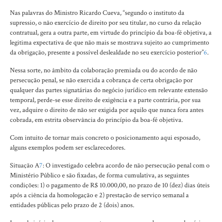
Nas palavras do Ministro Ricardo Cueva, “segundo o instituto da
supressio, o não exercício de direito por seu titular, no curso da relação
contratual, gera a outra parte, em virtude do princípio da boa-fé objetiva, a
legitima expectativa de que não mais se mostrava sujeito ao cumprimento
da obrigação, presente a possível deslealdade no seu exercício posterior”
6
.
Nessa sorte, no âmbito da colaboração premiada ou do acordo de não
persecução penal, se não exercida a cobrança de certa obrigação por
qualquer das partes signatárias do negócio jurídico em relevante extensão
temporal, perde-se esse direito de exigência e a parte contrária, por sua
vez, adquire o direito de não ser exigida por aquilo que nunca fora antes
cobrada, em estrita observância do princípio da boa-fé objetiva.
Com intuito de tornar mais concreto o posicionamento aqui esposado,
alguns exemplos podem ser esclarecedores.
Situação A
7
: O investigado celebra acordo de não persecução penal com o
Ministério Público e são fixadas, de forma cumulativa, as seguintes
condições: 1) o pagamento de R$ 10.000,00, no prazo de 10 (dez) dias úteis
após a ciência da homologação e 2) prestação de serviço semanal a
entidades públicas pelo prazo de 2 (dois) anos.