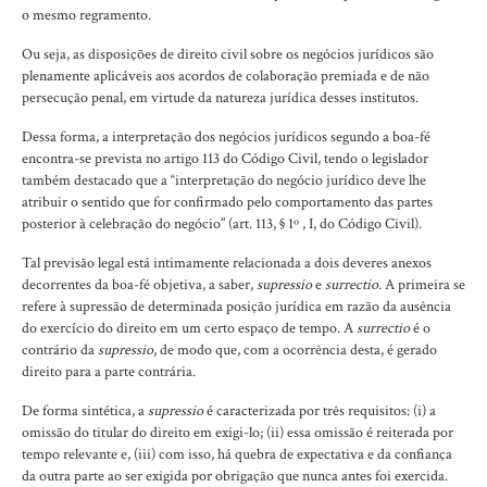
o mesmo regramento.
Ou seja, as disposições de direito civil sobre os negócios jurídicos são
plenamente aplicáveis aos acordos de colaboração premiada e de não
persecução penal, em virtude da natureza jurídica desses institutos.
Dessa forma, a interpretação dos negócios jurídicos segundo a boa-fé
encontra-se prevista no artigo 113 do Código Civil, tendo o legislador
também destacado que a “interpretação do negócio jurídico deve lhe
atribuir o sentido que for confirmado pelo comportamento das partes
posterior à celebração do negócio” (art. 113, § 1º , I, do Código Civil).
Tal previsão legal está intimamente relacionada a dois deveres anexos
decorrentes da boa-fé objetiva, a saber,
supressio
e
surrectio
. A primeira se
refere à supressão de determinada posição jurídica em razão da ausência
do exercício do direito em um certo espaço de tempo. A
surrectio
é o
contrário da
supressio
, de modo que, com a ocorrência desta, é gerado
direito para a parte contrária.
De forma sintética, a
supressio
é caracterizada por três requisitos: (i) a
omissão do titular do direito em exigi-lo; (ii) essa omissão é reiterada por
tempo relevante e, (iii) com isso, há quebra de expectativa e da confiança
da outra parte ao ser exigida por obrigação que nunca antes foi exercida.