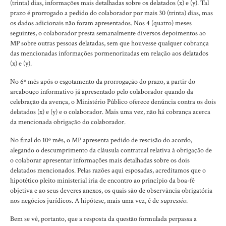
(trinta) dias, informações mais detalhadas sobre os delatados (x) e (y). Tal
prazo é prorrogado a pedido do colaborador por mais 30 (trinta) dias, mas
os dados adicionais não foram apresentados. Nos 4 (quatro) meses
seguintes, o colaborador presta semanalmente diversos depoimentos ao
MP sobre outras pessoas delatadas, sem que houvesse qualquer cobrança
das mencionadas informações pormenorizadas em relação aos delatados
(x) e (y).
No 6º mês após o esgotamento da prorrogação do prazo, a partir do
arcabouço informativo já apresentado pelo colaborador quando da
celebração da avença, o Ministério Público oferece denúncia contra os dois
delatados (x) e (y) e o colaborador. Mais uma vez, não há cobrança acerca
da mencionada obrigação do colaborador.
No final do 10º mês, o MP apresenta pedido de rescisão do acordo,
alegando o descumprimento da cláusula contratual relativa à obrigação de
o colaborar apresentar informações mais detalhadas sobre os dois
delatados mencionados. Pelas razões aqui esposadas, acreditamos que o
hipotético pleito ministerial iria de encontro ao princípio da boa-fé
objetiva e ao seus deveres anexos, os quais são de observância obrigatória
nos negócios jurídicos. A hipótese, mais uma vez, é de
supressio
.
Bem se vê, portanto, que a resposta da questão formulada perpassa a