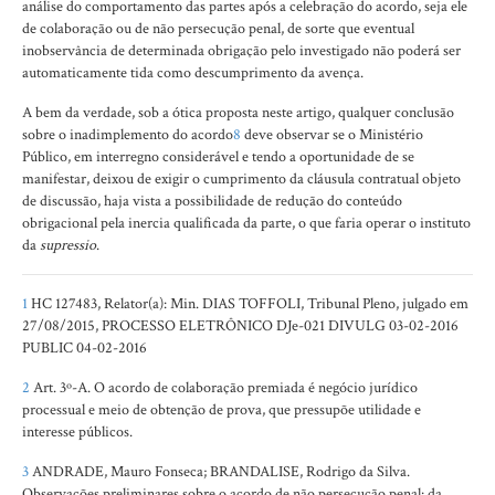
análise do comportamento das partes após a celebração do acordo, seja ele
de colaboração ou de não persecução penal, de sorte que eventual
inobservância de determinada obrigação pelo investigado não poderá ser
automaticamente tida como descumprimento da avença.
A bem da verdade, sob a ótica proposta neste artigo, qualquer conclusão
sobre o inadimplemento do acordo
8
deve observar se o Ministério
Público, em interregno considerável e tendo a oportunidade de se
manifestar, deixou de exigir o cumprimento da cláusula contratual objeto
de discussão, haja vista a possibilidade de redução do conteúdo
obrigacional pela inercia qualificada da parte, o que faria operar o instituto
da
supressio
.
1
HC 127483, Relator(a): Min. DIAS TOFFOLI, Tribunal Pleno, julgado em
27/08/2015, PROCESSO ELETRÔNICO DJe-021 DIVULG 03-02-2016
PUBLIC 04-02-2016
2
Art. 3º-A. O acordo de colaboração premiada é negócio jurídico
processual e meio de obtenção de prova, que pressupõe utilidade e
interesse públicos.
3
ANDRADE, Mauro Fonseca; BRANDALISE, Rodrigo da Silva.
Observações preliminares sobre o acordo de não persecução penal: da