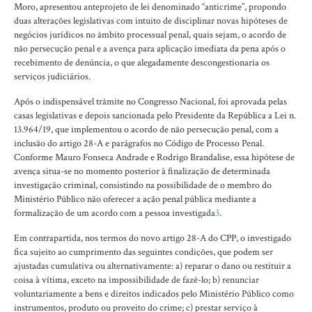
Moro, apresentou anteprojeto de lei denominado “anticrime”, propondo
duas alterações legislativas com intuito de disciplinar novas hipóteses de
negócios jurídicos no âmbito processual penal, quais sejam, o acordo de
não persecução penal e a avença para aplicação imediata da pena após o
recebimento de denúncia, o que alegadamente descongestionaria os
serviços judiciários.
Após o indispensável trâmite no Congresso Nacional, foi aprovada pelas
casas legislativas e depois sancionada pelo Presidente da República a Lei n.
13.964/19, que implementou o acordo de não persecução penal, com a
inclusão do artigo 28-A e parágrafos no Código de Processo Penal.
Conforme Mauro Fonseca Andrade e Rodrigo Brandalise, essa hipótese de
avença situa-se no momento posterior à finalização de determinada
investigação criminal, consistindo na possibilidade de o membro do
Ministério Público não oferecer a ação penal pública mediante a
formalização de um acordo com a pessoa investigada
3
.
Em contrapartida, nos termos do novo artigo 28-A do CPP, o investigado
fica sujeito ao cumprimento das seguintes condições, que podem ser
ajustadas cumulativa ou alternativamente: a) reparar o dano ou restituir a
coisa à vítima, exceto na impossibilidade de fazê-lo; b) renunciar
voluntariamente a bens e direitos indicados pelo Ministério Público como
instrumentos, produto ou proveito do crime; c) prestar serviço à