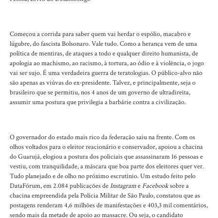
Começou a corrida para saber quem vai herdar o espólio, macabro e
lúgubre, do fascista Bolsonaro. Vale tudo. Como a herança vem de uma
política de mentiras, de ataques a todo e qualquer direito humanista, de
apologia ao machismo, ao racismo, à tortura, ao ódio e à violência, o jogo
vai ser sujo. É uma verdadeira guerra de teratologias. O público-alvo não
são apenas as viúvas do ex-presidente. Talvez, e principalmente, seja o
brasileiro que se permitiu, nos 4 anos de um governo de ultradireita,
assumir uma postura que privilegia a barbárie contra a civilização.
O governador do estado mais rico da federação saiu na frente. Com os
olhos voltados para o eleitor reacionário e conservador, apoiou a chacina
do Guarujá, elogiou a postura dos policiais que assassinaram 16 pessoas e
vestiu, com tranquilidade, a máscara que boa parte dos eleitores quer ver.
Tudo planejado e de olho no próximo escrutínio. Um estudo feito pelo
DataFórum, em 2.084 publicações de
Instagram
e
Facebook
sobre a
chacina empreendida pela Polícia Militar de São Paulo, constatou que as
postagens renderam 4,6 milhões de manifestações e 403,3 mil comentários,
sendo mais da metade de apoio ao massacre. Ou seja, o candidato