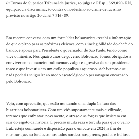
6ª Turma do Superior Tribunal de Justiça, ao julgar o REsp 1.569.850- RN,
equiparou a discriminação contra o nordestino ao crime de racismo
previsto no artigo 20 da lei 7.716- 89.
Em recente conversa com um forte líder bolsonarista, recebi a informação
de que o plano para as próximas eleições, com a inelegibilidade do chefe do
bando, é apoiar para Presidente o governador de São Paulo, tendo como
vice o mineiro. Nos quatro anos de governo Bolsonaro, fomos obrigados a
conviver com a maneira rudimentar, vulgar e agressiva de um presidente
tosco e que investiu em um estilo populista asqueroso. Achávamos que
nada poderia se igualar ao modo escatológico do personagem encarnado
pelo Bolsonaro.
Vejo, com apreensão, que estão montando uma dupla à altura das
bizarrices bolsonaristas. Com um viés supostamente mais civilizado,
teremos que enfrentar, novamente, o atraso e as forças que insistem em
sair do esgoto da história. É preciso muita reza e torcida para que o velho
Lula esteja com saúde e disposição para o embate em 2026, a fim de
mostrar que, no fundo, somos todos nordestinos, pretos, pardos e índios e