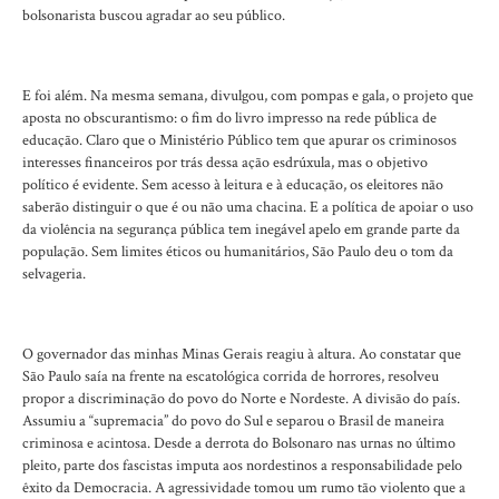
bolsonarista buscou agradar ao seu público.
E foi além. Na mesma semana, divulgou, com pompas e gala, o projeto que
aposta no obscurantismo: o fim do livro impresso na rede pública de
educação. Claro que o Ministério Público tem que apurar os criminosos
interesses financeiros por trás dessa ação esdrúxula, mas o objetivo
político é evidente. Sem acesso à leitura e à educação, os eleitores não
saberão distinguir o que é ou não uma chacina. E a política de apoiar o uso
da violência na segurança pública tem inegável apelo em grande parte da
população. Sem limites éticos ou humanitários, São Paulo deu o tom da
selvageria.
O governador das minhas Minas Gerais reagiu à altura. Ao constatar que
São Paulo saía na frente na escatológica corrida de horrores, resolveu
propor a discriminação do povo do Norte e Nordeste. A divisão do país.
Assumiu a “supremacia” do povo do Sul e separou o Brasil de maneira
criminosa e acintosa. Desde a derrota do Bolsonaro nas urnas no último
pleito, parte dos fascistas imputa aos nordestinos a responsabilidade pelo
êxito da Democracia. A agressividade tomou um rumo tão violento que a