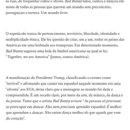
às ruas, de frequentar cultos e
shows
.
Bad Bunny
falou, cantou e dançou em
nome de todas as pessoas que querem um mundo sem preconceito,
perseguição e tortura. Um mundo livre.
O espetáculo tratou de pertencimento, território, liberdade, identidade e
multiplicidade étnica. Ele fez questão de citar, um a um, todos os países das
Américas em uma bofetada aos trumpistas. Em determinado momento,
Bad Bunny
segurou uma bola de futebol americano na qual se lia:
“
Together, we are America
” (Juntos, somos América).
A manifestação do Presidente Trump, classificando o evento como
“terrível” e afirmando que cantar em espanhol naquele momento era uma
“afronta” aos EUA, deixa claro que a mensagem ao mundo foi dada e
compreendida. É um recado claro, por meio da arte, da música, da dança e
da poesia. Tanto que o artista
Bad Bunny
avisou: “
As pessoas só precisam
se preocupar em dançar. Elas nem precisam aprender espanhol. É melhor
que aprendam a dançar. Não existe dança melhor do que aquela que vem
do coração
”.