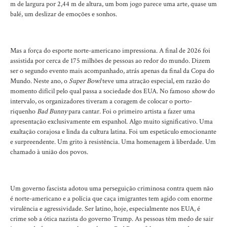
m de largura por 2,44 m de altura, um bom jogo parece uma arte, quase um
balé, um deslizar de emoções e sonhos.
Mas a força do esporte norte-americano impressiona. A final de 2026 foi
assistida por cerca de 175 milhões de pessoas ao redor do mundo. Dizem
ser o segundo evento mais acompanhado, atrás apenas da final da Copa do
Mundo. Neste ano, o
Super Bowl
teve uma atração especial, em razão do
momento difícil pelo qual passa a sociedade dos EUA. No famoso
show
do
intervalo, os organizadores tiveram a coragem de colocar o porto-
riquenho
Bad Bunny
para cantar. Foi o primeiro artista a fazer uma
apresentação exclusivamente em espanhol. Algo muito significativo. Uma
exaltação corajosa e linda da cultura latina. Foi um espetáculo emocionante
e surpreendente. Um grito à resistência. Uma homenagem à liberdade. Um
chamado à união dos povos.
Um governo fascista adotou uma perseguição criminosa contra quem não
é norte-americano e a polícia que caça imigrantes tem agido com enorme
virulência e agressividade. Ser latino, hoje, especialmente nos EUA, é
crime sob a ótica nazista do governo Trump. As pessoas têm medo de sair