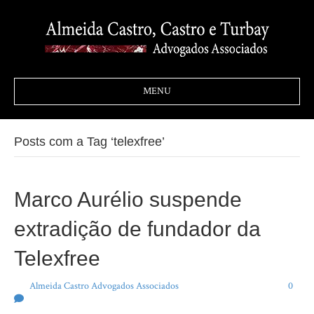
MENU
Posts com a Tag ‘telexfree’
Marco Aurélio suspende
extradição de fundador da
Telexfree
Por
Almeida Castro Advogados Associados
|
20 de outubro de 2020
|
0