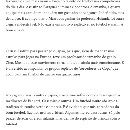
favorece os que mais usam a força do talento no futebol nas competições
do dia a dia. Assistir ao Paraguai eliminar a poderosa Alemanha, a quarta
equipe mais cara do mundo, deu um gostinho de vingança. Indefinido, mas
delicioso. E acompanhar o Marrocos ganhar da poderosa Holanda foi outra
alegria indecifrável. Não existe um motivo explicável; no futebol é assim: é
bom e basta.
O Brasil sofreu para passar pelo Japão, país que, além de mandar suas
estrelas para jogar na Europa, teve um professor do tamanho do gênio
Zico. Mas todo esse movimento torna o futebol ainda mais emocionante. E
é divertido acompanhar os grupos repletos de “torcedores de Copa” que
acompanham futebol de quatro em quatro anos.
No jogo do Brasil contra o Japão, nosso time sofria com os desempenhos
medíocres de Paquetá, Casemiro e outros. Um futebol muito abaixo da
tradição da camisa verde e amarela. E é evidente que nós, torcedores do
bom futebol, fizemos muitas críticas. Algumas merecidas; outras, só pelo
prazer de zoar os erros infantis, mas dentro do espírito de brincar com o
futebol.