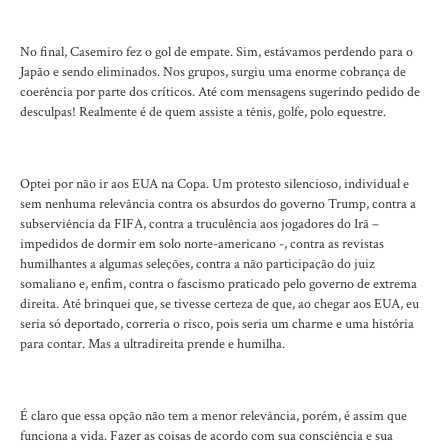
No final, Casemiro fez o gol de empate. Sim, estávamos perdendo para o
Japão e sendo eliminados. Nos grupos, surgiu uma enorme cobrança de
coerência por parte dos críticos. Até com mensagens sugerindo pedido de
desculpas! Realmente é de quem assiste a tênis, golfe, polo equestre.
Optei por não ir aos EUA na Copa. Um protesto silencioso, individual e
sem nenhuma relevância contra os absurdos do governo Trump, contra a
subserviência da FIFA, contra a truculência aos jogadores do Irã –
impedidos de dormir em solo norte-americano -, contra as revistas
humilhantes a algumas seleções, contra a não participação do juiz
somaliano e, enfim, contra o fascismo praticado pelo governo de extrema
direita. Até brinquei que, se tivesse certeza de que, ao chegar aos EUA, eu
seria só deportado, correria o risco, pois seria um charme e uma história
para contar. Mas a ultradireita prende e humilha.
É claro que essa opção não tem a menor relevância, porém, é assim que
funciona a vida. Fazer as coisas de acordo com sua consciência e sua