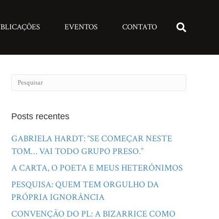
BLICAÇÕES
EVENTOS
CONTATO
Posts recentes
GABRIELA HARDT: “SE COMEÇAR NESTE
TOM… VAI TODO GRUPO PRESO.”
A CARTA, O POETA E MEUS HETERÔNIMOS
PESQUISA: QUEM TEM ORGULHO DA
PRÓPRIA IGNORÂNCIA
CONVENÇÃO DO PL: A BIZARRICE COMO