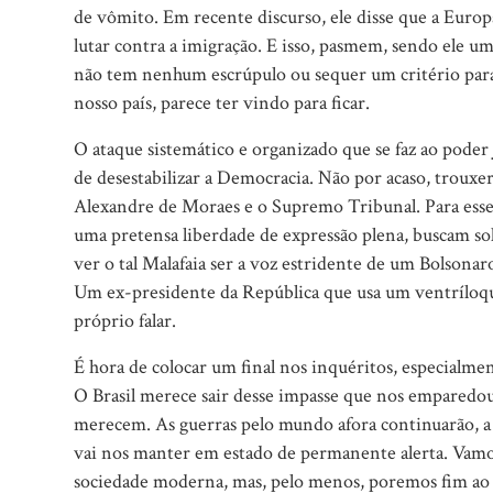
de vômito. Em recente discurso, ele disse que a Europa
lutar contra a imigração. E isso, pasmem, sendo ele u
não tem nenhum escrúpulo ou sequer um critério para
nosso país, parece ter vindo para ficar.
O ataque sistemático e organizado que se faz ao poder J
de desestabilizar a Democracia. Não por acaso, trouxe
Alexandre de Moraes e o Supremo Tribunal. Para ess
uma pretensa liberdade de expressão plena, buscam sol
ver o tal Malafaia ser a voz estridente de um Bolsona
Um ex-presidente da República que usa um ventríloqu
próprio falar.
É hora de colocar um final nos inquéritos, especialmen
O Brasil merece sair desse impasse que nos emparedou. 
merecem. As guerras pelo mundo afora continuarão, a p
vai nos manter em estado de permanente alerta. Vamos
sociedade moderna, mas, pelo menos, poremos fim ao f