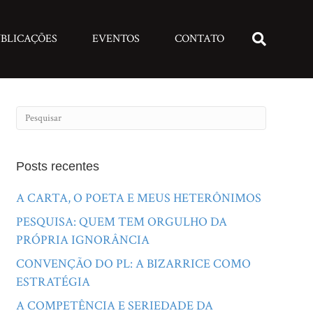
BLICAÇÕES
EVENTOS
CONTATO
Posts recentes
A CARTA, O POETA E MEUS HETERÔNIMOS
PESQUISA: QUEM TEM ORGULHO DA
PRÓPRIA IGNORÂNCIA
CONVENÇÃO DO PL: A BIZARRICE COMO
ESTRATÉGIA
A COMPETÊNCIA E SERIEDADE DA