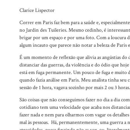
Clarice Lispector
Correr em Paris faz bem para a saúde e, especialmente
no Jardin des Tuileries. Mesmo cedinho, é interessan
brigar por um espaço e por uma foto. Com a loucura da
algum incauto que parece não notar a beleza de Paris
É um momento de reflexão que alivia as angústias do d
distanciar das guerras, da violência e do ódio que h
está em fuga permanente. Um pouco de fuga e muito 
quando fazia análise em Paris. Meu analista tinha seu c
sessão de 1 hora, vagava sozinho por mais 2 ou 3 horas.
São coisas que não conseguimos fazer no dia a dia c
cotidiano tem uma velocidade que acaba nos distanci
fazer nada e nem para olharmos com vagar os detalhes 
mal às pessoas.
Há, permanentemente, uma guerra a n
atrocidades, quase fingindo não as ver, ou, literalme