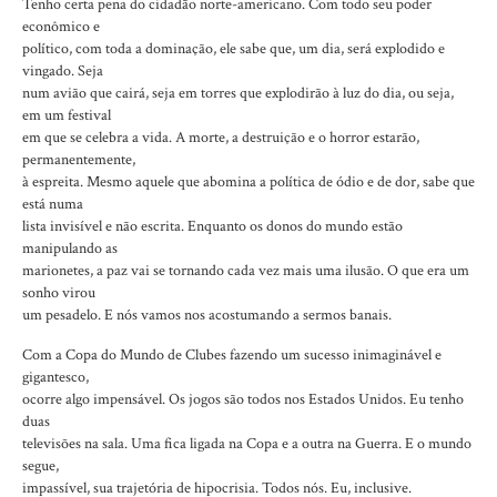
Tenho certa pena do cidadão norte-americano. Com todo seu poder
econômico e
político, com toda a dominação, ele sabe que, um dia, será explodido e
vingado. Seja
num avião que cairá, seja em torres que explodirão à luz do dia, ou seja,
em um festival
em que se celebra a vida. A morte, a destruição e o horror estarão,
permanentemente,
à espreita. Mesmo aquele que abomina a política de ódio e de dor, sabe que
está numa
lista invisível e não escrita. Enquanto os donos do mundo estão
manipulando as
marionetes, a paz vai se tornando cada vez mais uma ilusão. O que era um
sonho virou
um pesadelo. E nós vamos nos acostumando a sermos banais.
Com a Copa do Mundo de Clubes fazendo um sucesso inimaginável e
gigantesco,
ocorre algo impensável. Os jogos são todos nos Estados Unidos. Eu tenho
duas
televisões na sala. Uma fica ligada na Copa e a outra na Guerra. E o mundo
segue,
impassível, sua trajetória de hipocrisia. Todos nós. Eu, inclusive.