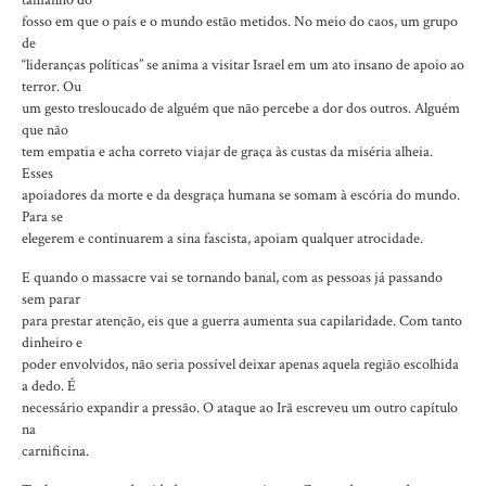
tamanho do
fosso em que o país e o mundo estão metidos. No meio do caos, um grupo
de
“lideranças políticas” se anima a visitar Israel em um ato insano de apoio ao
terror. Ou
um gesto tresloucado de alguém que não percebe a dor dos outros. Alguém
que não
tem empatia e acha correto viajar de graça às custas da miséria alheia.
Esses
apoiadores da morte e da desgraça humana se somam à escória do mundo.
Para se
elegerem e continuarem a sina fascista, apoiam qualquer atrocidade.
E quando o massacre vai se tornando banal, com as pessoas já passando
sem parar
para prestar atenção, eis que a guerra aumenta sua capilaridade. Com tanto
dinheiro e
poder envolvidos, não seria possível deixar apenas aquela região escolhida
a dedo. É
necessário expandir a pressão. O ataque ao Irã escreveu um outro capítulo
na
carnificina.