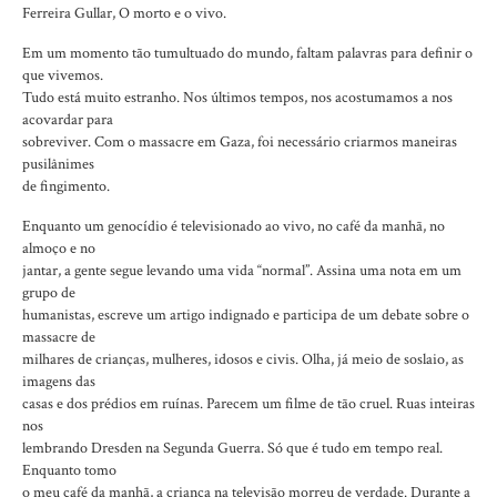
Ferreira Gullar, O morto e o vivo.
Em um momento tão tumultuado do mundo, faltam palavras para definir o
que vivemos.
Tudo está muito estranho. Nos últimos tempos, nos acostumamos a nos
acovardar para
sobreviver. Com o massacre em Gaza, foi necessário criarmos maneiras
pusilânimes
de fingimento.
Enquanto um genocídio é televisionado ao vivo, no café da manhã, no
almoço e no
jantar, a gente segue levando uma vida “normal”. Assina uma nota em um
grupo de
humanistas, escreve um artigo indignado e participa de um debate sobre o
massacre de
milhares de crianças, mulheres, idosos e civis. Olha, já meio de soslaio, as
imagens das
casas e dos prédios em ruínas. Parecem um filme de tão cruel. Ruas inteiras
nos
lembrando Dresden na Segunda Guerra. Só que é tudo em tempo real.
Enquanto tomo
o meu café da manhã, a criança na televisão morreu de verdade. Durante a