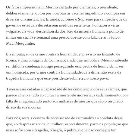
Os fatos impressionam. Mesmo alertado por cientistas, o presidente,
deliberadamente, optou por boicotar as vacinas impedindo a compra em
diversas circunstâncias. E, ainda, acionou o Supremo para impedir que os
governos estaduais decretassem medidas restritivas. Politizou o vírus,
vulgarizou a vida, desdenhou da dor. Riu da miséria humana a ponto de
imitar em sua live semanal uma pessoa doente com falta de ar. Sádico.
Mau. Mesquinho.
E a imputação de crime contra a humanidade, previsto no Estatuto de
Roma, é uma coragem da Comissão, ainda que simbólica. Mesmo sabendo
ser difícil a condenação, sigo perseguindo essa pecha de homicida. E ser
um homicida, por crime contra a humanidade, dá a dimensão exata da
tragédia humana a que esse presidente submeteu o nosso povo.
Tivesse esse cidadão a capacidade de ter consciência dos seus crimes, que
parece alheio a tudo ao cultuar a morte, ele morreria, a cada momento, por
falta de ar agonizando junto aos milhares de mortos que são o resultado
direto da sua incúria.
Para nós, resta a certeza da necessidade de criminalizar a conduta desse
que, ao desprezar a vida, humilhou, especialmente, parte da população que
mais sofre com a tragédia, o negro, o pobre, o que não consegue ter