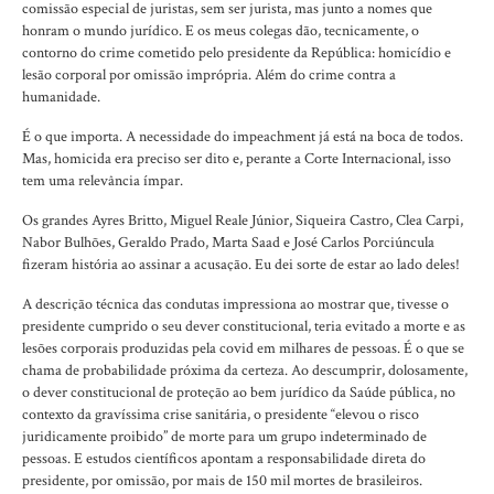
comissão especial de juristas, sem ser jurista, mas junto a nomes que
honram o mundo jurídico. E os meus colegas dão, tecnicamente, o
contorno do crime cometido pelo presidente da República: homicídio e
lesão corporal por omissão imprópria. Além do crime contra a
humanidade.
É o que importa. A necessidade do impeachment já está na boca de todos.
Mas, homicida era preciso ser dito e, perante a Corte Internacional, isso
tem uma relevância ímpar.
Os grandes Ayres Britto, Miguel Reale Júnior, Siqueira Castro, Clea Carpi,
Nabor Bulhões, Geraldo Prado, Marta Saad e José Carlos Porciúncula
fizeram história ao assinar a acusação. Eu dei sorte de estar ao lado deles!
A descrição técnica das condutas impressiona ao mostrar que, tivesse o
presidente cumprido o seu dever constitucional, teria evitado a morte e as
lesões corporais produzidas pela covid em milhares de pessoas. É o que se
chama de probabilidade próxima da certeza. Ao descumprir, dolosamente,
o dever constitucional de proteção ao bem jurídico da Saúde pública, no
contexto da gravíssima crise sanitária, o presidente “elevou o risco
juridicamente proibido” de morte para um grupo indeterminado de
pessoas. E estudos científicos apontam a responsabilidade direta do
presidente, por omissão, por mais de 150 mil mortes de brasileiros.