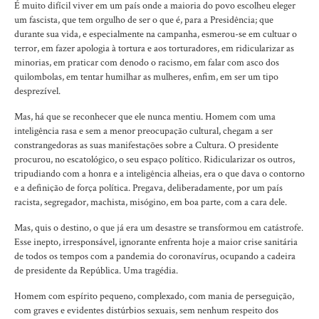
É muito difícil viver em um país onde a maioria do povo escolheu eleger
um fascista, que tem orgulho de ser o que é, para a Presidência; que
durante sua vida, e especialmente na campanha, esmerou-se em cultuar o
terror, em fazer apologia à tortura e aos torturadores, em ridicularizar as
minorias, em praticar com denodo o racismo, em falar com asco dos
quilombolas, em tentar humilhar as mulheres, enfim, em ser um tipo
desprezível.
Mas, há que se reconhecer que ele nunca mentiu. Homem com uma
inteligência rasa e sem a menor preocupação cultural, chegam a ser
constrangedoras as suas manifestações sobre a Cultura. O presidente
procurou, no escatológico, o seu espaço político. Ridicularizar os outros,
tripudiando com a honra e a inteligência alheias, era o que dava o contorno
e a definição de força política. Pregava, deliberadamente, por um país
racista, segregador, machista, misógino, em boa parte, com a cara dele.
Mas, quis o destino, o que já era um desastre se transformou em catástrofe.
Esse inepto, irresponsável, ignorante enfrenta hoje a maior crise sanitária
de todos os tempos com a pandemia do coronavírus, ocupando a cadeira
de presidente da República. Uma tragédia.
Homem com espírito pequeno, complexado, com mania de perseguição,
com graves e evidentes distúrbios sexuais, sem nenhum respeito dos