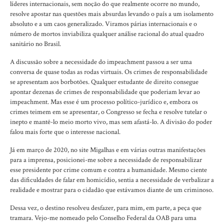
líderes internacionais, sem noção do que realmente ocorre no mundo,
resolve apostar nas questões mais absurdas levando o país a um isolamento
absoluto e a um caos generalizado. Viramos párias internacionais e o
número de mortos inviabiliza qualquer análise racional do atual quadro
sanitário no Brasil.
A discussão sobre a necessidade do impeachment passou a ser uma
conversa de quase todas as rodas virtuais. Os crimes de responsabilidade
se apresentam aos borbotões. Qualquer estudante de direito consegue
apontar dezenas de crimes de responsabilidade que poderiam levar ao
impeachment. Mas esse é um processo político-jurídico e, embora os
crimes teimem em se apresentar, o Congresso se fecha e resolve tutelar o
inepto e mantê-lo meio morto vivo, mas sem afastá-lo. A divisão do poder
falou mais forte que o interesse nacional.
Já em março de 2020, no site Migalhas e em várias outras manifestações
para a imprensa, posicionei-me sobre a necessidade de responsabilizar
esse presidente por crime comum e contra a humanidade. Mesmo ciente
das dificuldades de falar em homicídio, sentia a necessidade de verbalizar a
realidade e mostrar para o cidadão que estávamos diante de um criminoso.
Dessa vez, o destino resolveu desfazer, para mim, em parte, a peça que
tramara. Vejo-me nomeado pelo Conselho Federal da OAB para uma