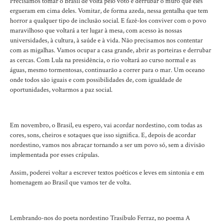
Precisamos tomar o Brasil de volta pelo voto e derrubar o muro que eles
ergueram em cima deles. Vomitar, de forma azeda, nessa gentalha que tem
horror a qualquer tipo de inclusão social. E fazê-los conviver com o povo
maravilhoso que voltará a ter lugar à mesa, com acesso às nossas
universidades, à cultura, à saúde e à vida. Não precisamos nos contentar
com as migalhas. Vamos ocupar a casa grande, abrir as porteiras e derrubar
as cercas. Com Lula na presidência, o rio voltará ao curso normal e as
águas, mesmo tormentosas, continuarão a correr para o mar. Um oceano
onde todos são iguais e com possibilidades de, com igualdade de
oportunidades, voltarmos a paz social.
Em novembro, o Brasil, eu espero, vai acordar nordestino, com todas as
cores, sons, cheiros e sotaques que isso significa. E, depois de acordar
nordestino, vamos nos abraçar tornando a ser um povo só, sem a divisão
implementada por esses crápulas.
Assim, poderei voltar a escrever textos poéticos e leves em sintonia e em
homenagem ao Brasil que vamos ter de volta.
Lembrando-nos do poeta nordestino Trasíbulo Ferraz, no poema A