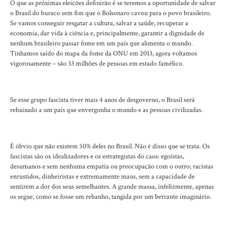
O que as próximas eleições definirão é se teremos a oportunidade de salvar
o Brasil do buraco sem fim que o Bolsonaro cavou para o povo brasileiro.
Se vamos conseguir resgatar a cultura, salvar a saúde, recuperar a
economia, dar vida à ciência e, principalmente, garantir a dignidade de
nenhum brasileiro passar fome em um país que alimenta o mundo.
Tínhamos saído do mapa da fome da ONU em 2013, agora voltamos
vigorosamente – são 33 milhões de pessoas em estado famélico.
Se esse grupo fascista tiver mais 4 anos de desgoverno, o Brasil será
rebaixado a um país que envergonha o mundo e as pessoas civilizadas.
É óbvio que não existem 50% deles no Brasil. Não é disso que se trata. Os
fascistas são os idealizadores e os estrategistas do caos: egoístas,
desumanos e sem nenhuma empatia ou preocupação com o outro; racistas
enrustidos, dinheiristas e extremamente maus, sem a capacidade de
sentirem a dor dos seus semelhantes. A grande massa, infelizmente, apenas
os segue, como se fosse um rebanho, tangida por um berrante imaginário.