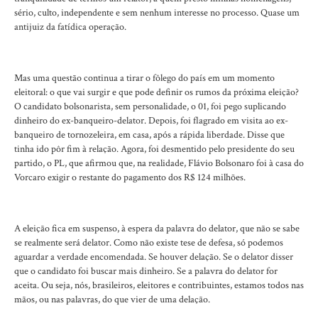
sério, culto, independente e sem nenhum interesse no processo. Quase um
antijuiz da fatídica operação.
Mas uma questão continua a tirar o fôlego do país em um momento
eleitoral: o que vai surgir e que pode definir os rumos da próxima eleição?
O candidato bolsonarista, sem personalidade, o 01, foi pego suplicando
dinheiro do ex-banqueiro-delator. Depois, foi flagrado em visita ao ex-
banqueiro de tornozeleira, em casa, após a rápida liberdade. Disse que
tinha ido pôr fim à relação. Agora, foi desmentido pelo presidente do seu
partido, o PL, que afirmou que, na realidade, Flávio Bolsonaro foi à casa do
Vorcaro exigir o restante do pagamento dos R$ 124 milhões.
A eleição fica em suspenso, à espera da palavra do delator, que não se sabe
se realmente será delator. Como não existe tese de defesa, só podemos
aguardar a verdade encomendada. Se houver delação. Se o delator disser
que o candidato foi buscar mais dinheiro. Se a palavra do delator for
aceita. Ou seja, nós, brasileiros, eleitores e contribuintes, estamos todos nas
mãos, ou nas palavras, do que vier de uma delação.