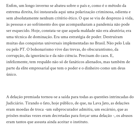
Enfim, um longo inverno se abateu sobre o país e, como é o método da
extrema direita, foi instaurada aqui uma polarização criminosa, odienta e
sem absolutamente nenhum critério ético. O que se viu de desprezo à vida,
às pessoas e ao sofrimento dos que acompanharam a pandemia não pode
ser esquecido. Hoje, constata-se que aquela maldade não era aleatória; era
uma técnica de dominação. Era uma estratégia de poder. Destruíram
muitas das conquistas universais implementadas no Brasil. Não pelo Lula
ou pelo PT. O bolsonarismo vive das trevas, do obscurantismo, da
corrupção, da ignorância e da não ciência. Precisam do caos. E,
infelizmente, tem respaldo não só de fanáticos alienados, mas também de
parte da elite empresarial que tem o poder e o dinheiro como um deus
único.
A delação premiada tornou-se a saída para todas as questões intrincadas do
Judiciário. Tirando o fato, hoje público, de que, na Lava Jato, as delações
eram moedas de troca -um subprocurador admitiu, um escárnio, que as
prisões muitas vezes eram decretadas para forçar uma delação -, os abusos
eram tantos que assusta ainda aceitar o instituto.