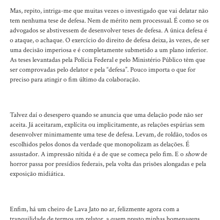
Mas, repito, intriga-me que muitas vezes o investigado que vai delatar não
tem nenhuma tese de defesa. Nem de mérito nem processual. É como se os
advogados se abstivessem de desenvolver teses de defesa. A única defesa é
o ataque, o achaque. O exercício do direito de defesa deixa, às vezes, de ser
uma decisão imperiosa e é completamente submetido a um plano inferior.
As teses levantadas pela Polícia Federal e pelo Ministério Público têm que
ser comprovadas pelo delator e pela “defesa”. Pouco importa o que for
preciso para atingir o fim último da colaboração.
Talvez daí o desespero quando se anuncia que uma delação pode não ser
aceita. Já aceitaram, explícita ou implicitamente, as relações espúrias sem
desenvolver minimamente uma tese de defesa. Levam, de roldão, todos os
escolhidos pelos donos da verdade que monopolizam as delações. É
assustador. A impressão nítida é a de que se começa pelo fim. E o
show
de
horror passa por presídios federais, pela volta das prisões alongadas e pela
exposição midiática.
Enfim, há um cheiro de Lava Jato no ar, felizmente agora com a
tranquilidade de termos um relator, a quem presto minhas homenagens,