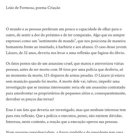
Leão de Formosa, poema Criação
O mundo e as pessoas perderam um pouco a capacidade de olhar para o
outro, de sentir a dor do próximo e de ter compaixão. Algo que eu sempre
expressei como um “sentimento de mundo”, que nos posiciona de maneira
humanista frente ao inusitado, à barbárie e aos abusos. O caso desse jovem
Lázaro, de 32 anos, deveria nos levar a uma reflexão que fugisse do óbvio.
Os fatos postos são de um assassino cruel, que matou e aterrorizou várias
pessoas, antes de ser morto com 38 tiros por uma polícia que desferiu, só
no momento da morte, 125 disparos de armas pesadas. O Lázaro já estava
sem munição quando foi morto. A morte dele vai, talvez, impedir uma
investigação que se insinua interessante: seria ele um assassino contratado
para amedrontar os proprietários de pequenos sítios e, consequentemente,
derrubar os preços das terras?
Esse é um fato que deveria ser investigado, mas que nenhum interesse tem
para esta reflexão. Que a polícia o executou, penso, não existem dúvidas.
Interessa, neste contexto, a reação que a execução operou nas pessoas.
Num governo presidencialista, a figura simbólica do presidente tem uma