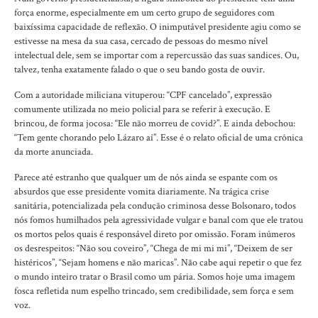
força enorme, especialmente em um certo grupo de seguidores com
baixíssima capacidade de reflexão. O inimputável presidente agiu como se
estivesse na mesa da sua casa, cercado de pessoas do mesmo nível
intelectual dele, sem se importar com a repercussão das suas sandices. Ou,
talvez, tenha exatamente falado o que o seu bando gosta de ouvir.
Com a autoridade miliciana vituperou: “CPF cancelado”, expressão
comumente utilizada no meio policial para se referir à execução. E
brincou, de forma jocosa: “Ele não morreu de covid?”. E ainda debochou:
“Tem gente chorando pelo Lázaro aí”. Esse é o relato oficial de uma crônica
da morte anunciada.
Parece até estranho que qualquer um de nós ainda se espante com os
absurdos que esse presidente vomita diariamente. Na trágica crise
sanitária, potencializada pela condução criminosa desse Bolsonaro, todos
nós fomos humilhados pela agressividade vulgar e banal com que ele tratou
os mortos pelos quais é responsável direto por omissão. Foram inúmeros
os desrespeitos: “Não sou coveiro”, “Chega de mi mi mi”, “Deixem de ser
histéricos”, “Sejam homens e não maricas”. Não cabe aqui repetir o que fez
o mundo inteiro tratar o Brasil como um pária. Somos hoje uma imagem
fosca refletida num espelho trincado, sem credibilidade, sem força e sem
voz.