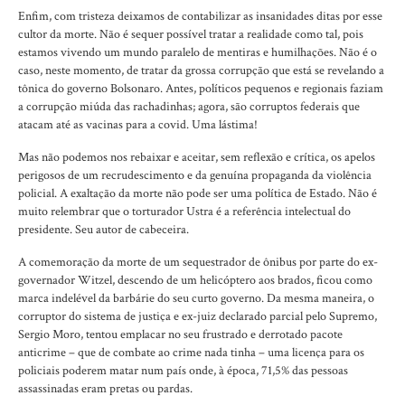
Enfim, com tristeza deixamos de contabilizar as insanidades ditas por esse
cultor da morte. Não é sequer possível tratar a realidade como tal, pois
estamos vivendo um mundo paralelo de mentiras e humilhações. Não é o
caso, neste momento, de tratar da grossa corrupção que está se revelando a
tônica do governo Bolsonaro. Antes, políticos pequenos e regionais faziam
a corrupção miúda das rachadinhas; agora, são corruptos federais que
atacam até as vacinas para a covid. Uma lástima!
Mas não podemos nos rebaixar e aceitar, sem reflexão e crítica, os apelos
perigosos de um recrudescimento e da genuína propaganda da violência
policial. A exaltação da morte não pode ser uma política de Estado. Não é
muito relembrar que o torturador Ustra é a referência intelectual do
presidente. Seu autor de cabeceira.
A comemoração da morte de um sequestrador de ônibus por parte do ex-
governador Witzel, descendo de um helicóptero aos brados, ficou como
marca indelével da barbárie do seu curto governo. Da mesma maneira, o
corruptor do sistema de justiça e ex-juiz declarado parcial pelo Supremo,
Sergio Moro, tentou emplacar no seu frustrado e derrotado pacote
anticrime – que de combate ao crime nada tinha – uma licença para os
policiais poderem matar num país onde, à época, 71,5% das pessoas
assassinadas eram pretas ou pardas.