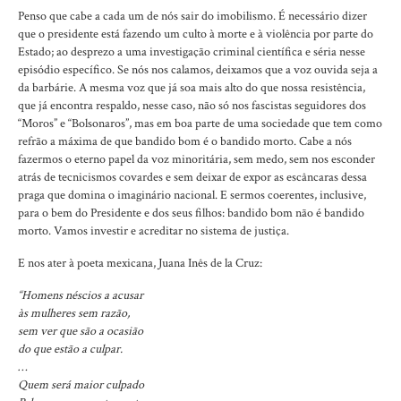
Penso que cabe a cada um de nós sair do imobilismo. É necessário dizer
que o presidente está fazendo um culto à morte e à violência por parte do
Estado; ao desprezo a uma investigação criminal científica e séria nesse
episódio específico. Se nós nos calamos, deixamos que a voz ouvida seja a
da barbárie. A mesma voz que já soa mais alto do que nossa resistência,
que já encontra respaldo, nesse caso, não só nos fascistas seguidores dos
“Moros” e “Bolsonaros”, mas em boa parte de uma sociedade que tem como
refrão a máxima de que bandido bom é o bandido morto. Cabe a nós
fazermos o eterno papel da voz minoritária, sem medo, sem nos esconder
atrás de tecnicismos covardes e sem deixar de expor as escâncaras dessa
praga que domina o imaginário nacional. E sermos coerentes, inclusive,
para o bem do Presidente e dos seus filhos: bandido bom não é bandido
morto. Vamos investir e acreditar no sistema de justiça.
E nos ater à poeta mexicana, Juana Inês de la Cruz:
“Homens néscios a acusar
às mulheres sem razão,
sem ver que são a ocasião
do que estão a culpar.
…
Quem será maior culpado