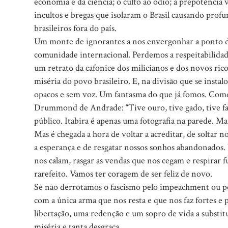
economia e da ciência; o culto ao ódio; a prepotência 
incultos e bregas que isolaram o Brasil causando pro
brasileiros fora do país.
Um monte de ignorantes a nos envergonhar a ponto de
comunidade internacional. Perdemos a respeitabilidad
um retrato da cafonice dos milicianos e dos novos rico
miséria do povo brasileiro. E, na divisão que se instal
opacos e sem voz. Um fantasma do que já fomos. Com
Drummond de Andrade: “Tive ouro, tive gado, tive fa
público. Itabira é apenas uma fotografia na parede. M
Mas é chegada a hora de voltar a acreditar, de soltar no
a esperança e de resgatar nossos sonhos abandonados.
nos calam, rasgar as vendas que nos cegam e respirar 
rarefeito. Vamos ter coragem de ser feliz de novo.
Se não derrotamos o fascismo pelo impeachment ou pe
com a única arma que nos resta e que nos faz fortes e
libertação, uma redenção e um sopro de vida a substit
miséria e tanta desgraça.