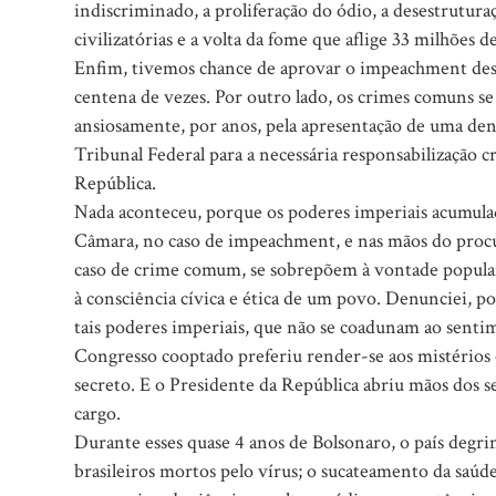
indiscriminado, a proliferação do ódio, a desestrutura
civilizatórias e a volta da fome que aflige 33 milhões de
Enfim, tivemos chance de aprovar o impeachment desse
centena de vezes. Por outro lado, os crimes comuns 
ansiosamente, por anos, pela apresentação de uma de
Tribunal Federal para a necessária responsabilização c
República.
Nada aconteceu, porque os poderes imperiais acumula
Câmara, no caso de impeachment, e nas mãos do procu
caso de crime comum, se sobrepõem à vontade popular
à consciência cívica e ética de um povo. Denunciei, po
tais poderes imperiais, que não se coadunam ao sent
Congresso cooptado preferiu render-se aos mistérios 
secreto. E o Presidente da República abriu mãos dos 
cargo.
Durante esses quase 4 anos de Bolsonaro, o país degri
brasileiros mortos pelo vírus; o sucateamento da saúde