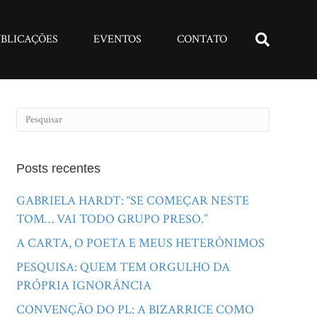
BLICAÇÕES
EVENTOS
CONTATO
Posts recentes
GABRIELA HARDT: “SE COMEÇAR NESTE
TOM… VAI TODO GRUPO PRESO.”
A CARTA, O POETA E MEUS HETERÔNIMOS
PESQUISA: QUEM TEM ORGULHO DA
PRÓPRIA IGNORÂNCIA
CONVENÇÃO DO PL: A BIZARRICE COMO