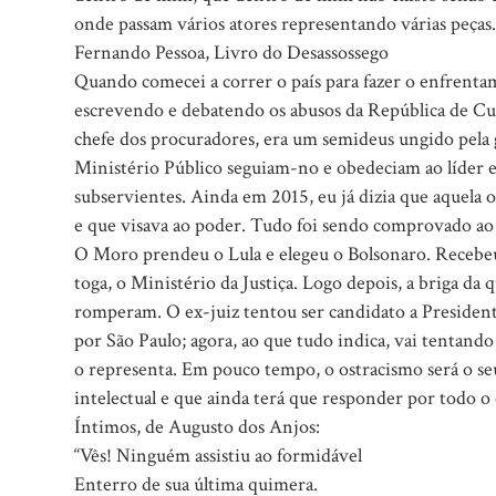
onde passam vários atores representando várias peças.
Fernando Pessoa, Livro do Desassossego
Quando comecei a correr o país para fazer o enfrenta
escrevendo e debatendo os abusos da República de Cur
chefe dos procuradores, era um semideus ungido pel
Ministério Público seguiam-no e obedeciam ao líder 
subservientes. Ainda em 2015, eu já dizia que aquela 
e que visava ao poder. Tudo foi sendo comprovado ao
O Moro prendeu o Lula e elegeu o Bolsonaro. Receb
toga, o Ministério da Justiça. Logo depois, a briga da 
romperam. O ex-juiz tentou ser candidato a President
por São Paulo; agora, ao que tudo indica, vai tentand
o representa. Em pouco tempo, o ostracismo será o seu
intelectual e que ainda terá que responder por todo 
Íntimos, de Augusto dos Anjos:
“Vês! Ninguém assistiu ao formidável
Enterro de sua última quimera.