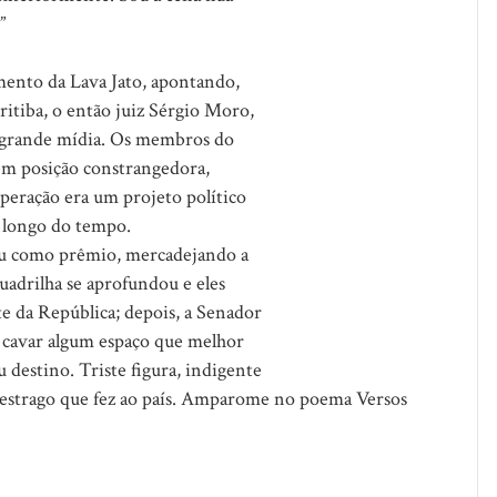
”
mento da Lava Jato, apontando,
itiba, o então juiz Sérgio Moro,
a grande mídia. Os membros do
em posição constrangedora,
operação era um projeto político
 longo do tempo.
eu como prêmio, mercadejando a
quadrilha se aprofundou e eles
e da República; depois, a Senador
o cavar algum espaço que melhor
 destino. Triste figura, indigente
o estrago que fez ao país. Amparome no poema Versos