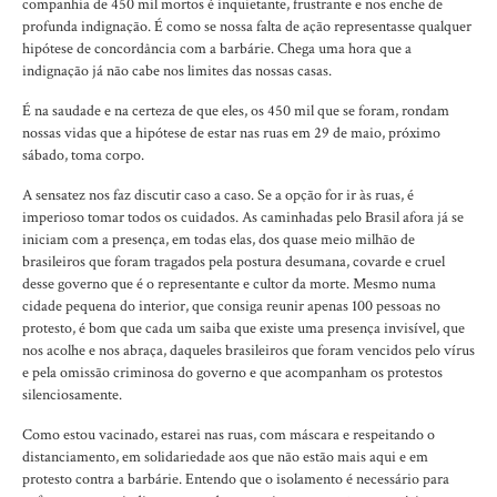
companhia de 450 mil mortos é inquietante, frustrante e nos enche de
profunda indignação. É como se nossa falta de ação representasse qualquer
hipótese de concordância com a barbárie. Chega uma hora que a
indignação já não cabe nos limites das nossas casas.
É na saudade e na certeza de que eles, os 450 mil que se foram, rondam
nossas vidas que a hipótese de estar nas ruas em 29 de maio, próximo
sábado, toma corpo.
A sensatez nos faz discutir caso a caso. Se a opção for ir às ruas, é
imperioso tomar todos os cuidados. As caminhadas pelo Brasil afora já se
iniciam com a presença, em todas elas, dos quase meio milhão de
brasileiros que foram tragados pela postura desumana, covarde e cruel
desse governo que é o representante e cultor da morte. Mesmo numa
cidade pequena do interior, que consiga reunir apenas 100 pessoas no
protesto, é bom que cada um saiba que existe uma presença invisível, que
nos acolhe e nos abraça, daqueles brasileiros que foram vencidos pelo vírus
e pela omissão criminosa do governo e que acompanham os protestos
silenciosamente.
Como estou vacinado, estarei nas ruas, com máscara e respeitando o
distanciamento, em solidariedade aos que não estão mais aqui e em
protesto contra a barbárie. Entendo que o isolamento é necessário para