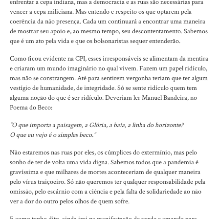
enfrentar a cepa indiana, mas a democracia e as ruas são necessárias para
vencer a cepa miliciana. Mas entendo e respeito os que optarem pela
coerência da não presença. Cada um continuará a encontrar uma maneira
de mostrar seu apoio e, ao mesmo tempo, seu descontentamento. Sabemos
que é um ato pela vida e que os bolsonaristas sequer entenderão.
Como ficou evidente na CPI, esses irresponsáveis se alimentam da mentira
e criaram um mundo imaginário no qual vivem. Fazem um papel ridículo,
mas não se constrangem. Até para sentirem vergonha teriam que ter algum
vestígio de humanidade, de integridade. Só se sente ridículo quem tem
alguma noção do que é ser ridículo. Deveriam ler Manuel Bandeira, no
Poema do Beco:
“O que importa a paisagem, a Glória, a baía, a linha do horizonte?
O que eu vejo é o simples beco.”
Não estaremos nas ruas por eles, os cúmplices do extermínio, mas pelo
sonho de ter de volta uma vida digna. Sabemos todos que a pandemia é
gravíssima e que milhares de mortes aconteceriam de qualquer maneira
pelo vírus traiçoeiro. Só não queremos ter qualquer responsabilidade pela
omissão, pelo escárnio com a ciência e pela falta de solidariedade ao não
ver a dor do outro pelos olhos de quem sofre.