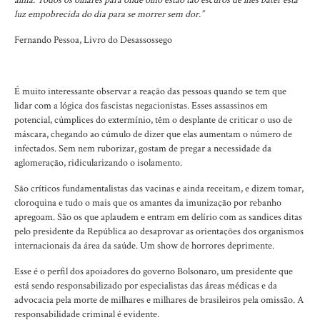
alma. Todos os olhares para onde olho estão tão escuros de lhes bater esta
luz empobrecida do dia para se morrer sem dor.”
Fernando Pessoa, Livro do Desassossego
É muito interessante observar a reação das pessoas quando se tem que
lidar com a lógica dos fascistas negacionistas. Esses assassinos em
potencial, cúmplices do extermínio, têm o desplante de criticar o uso de
máscara, chegando ao cúmulo de dizer que elas aumentam o número de
infectados. Sem nem ruborizar, gostam de pregar a necessidade da
aglomeração, ridicularizando o isolamento.
São críticos fundamentalistas das vacinas e ainda receitam, e dizem tomar,
cloroquina e tudo o mais que os amantes da imunização por rebanho
apregoam. São os que aplaudem e entram em delírio com as sandices ditas
pelo presidente da República ao desaprovar as orientações dos organismos
internacionais da área da saúde. Um show de horrores deprimente.
Esse é o perfil dos apoiadores do governo Bolsonaro, um presidente que
está sendo responsabilizado por especialistas das áreas médicas e da
advocacia pela morte de milhares e milhares de brasileiros pela omissão. A
responsabilidade criminal é evidente.