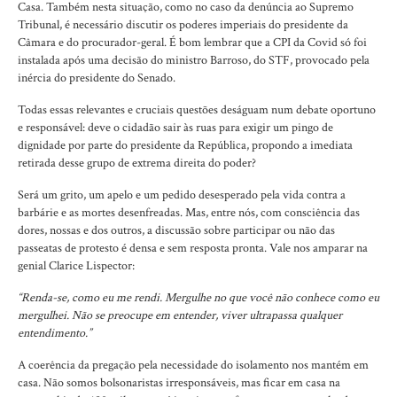
Casa. Também nesta situação, como no caso da denúncia ao Supremo
Tribunal, é necessário discutir os poderes imperiais do presidente da
Câmara e do procurador-geral. É bom lembrar que a CPI da Covid só foi
instalada após uma decisão do ministro Barroso, do STF, provocado pela
inércia do presidente do Senado.
Todas essas relevantes e cruciais questões deságuam num debate oportuno
e responsável: deve o cidadão sair às ruas para exigir um pingo de
dignidade por parte do presidente da República, propondo a imediata
retirada desse grupo de extrema direita do poder?
Será um grito, um apelo e um pedido desesperado pela vida contra a
barbárie e as mortes desenfreadas. Mas, entre nós, com consciência das
dores, nossas e dos outros, a discussão sobre participar ou não das
passeatas de protesto é densa e sem resposta pronta. Vale nos amparar na
genial Clarice Lispector:
“Renda-se, como eu me rendi. Mergulhe no que você não conhece como eu
mergulhei. Não se preocupe em entender, viver ultrapassa qualquer
entendimento.”
A coerência da pregação pela necessidade do isolamento nos mantém em
casa. Não somos bolsonaristas irresponsáveis, mas ficar em casa na