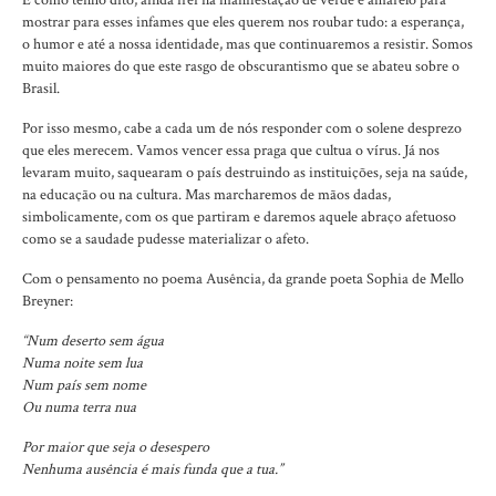
E como tenho dito, ainda irei na manifestação de verde e amarelo para
mostrar para esses infames que eles querem nos roubar tudo: a esperança,
o humor e até a nossa identidade, mas que continuaremos a resistir. Somos
muito maiores do que este rasgo de obscurantismo que se abateu sobre o
Brasil.
Por isso mesmo, cabe a cada um de nós responder com o solene desprezo
que eles merecem. Vamos vencer essa praga que cultua o vírus. Já nos
levaram muito, saquearam o país destruindo as instituições, seja na saúde,
na educação ou na cultura. Mas marcharemos de mãos dadas,
simbolicamente, com os que partiram e daremos aquele abraço afetuoso
como se a saudade pudesse materializar o afeto.
Com o pensamento no poema Ausência, da grande poeta Sophia de Mello
Breyner:
“Num deserto sem água
Numa noite sem lua
Num país sem nome
Ou numa terra nua
Por maior que seja o desespero
Nenhuma ausência é mais funda que a tua.”