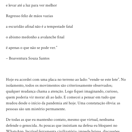
e levar até a luz para ver melhor
Regresso feliz de mãos vazias
a escuridão afinal não é a tempestade fatal
o abismo medonho a avalanche final
é apenas o que não se pode ver.”
– Boaventura Souza Santos
Hoje eu acordei com uma placa no terreno ao lado: “vende-se este lote”. No
isolamento, todos os movimentos são criteriosamente observados;
qualquer mudança chama a atenção. Logo fiquei imaginando, curioso,
quem poderia vir morar ali ao lado. E comecei a pensar em tudo que
mudou desde o início da pandemia até hoje. Uma constatação óbvia: as
pessoas são um mistério permanente.
De todas as que eu mantenho contato, mesmo que virtual, nenhuma
defende o genocida. As poucas que insistiam na defesa eu bloqueei no
WhatsApp. Incrível ferramenta civilizatória: impede brigas, discussões