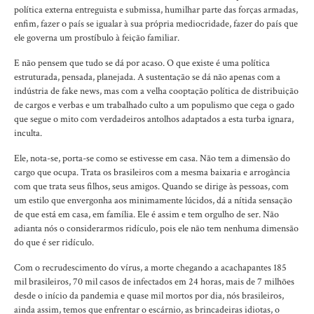
política externa entreguista e submissa, humilhar parte das forças armadas,
enfim, fazer o país se igualar à sua própria mediocridade, fazer do país que
ele governa um prostíbulo à feição familiar.
E não pensem que tudo se dá por acaso. O que existe é uma política
estruturada, pensada, planejada. A sustentação se dá não apenas com a
indústria de fake news, mas com a velha cooptação política de distribuição
de cargos e verbas e um trabalhado culto a um populismo que cega o gado
que segue o mito com verdadeiros antolhos adaptados a esta turba ignara,
inculta.
Ele, nota-se, porta-se como se estivesse em casa. Não tem a dimensão do
cargo que ocupa. Trata os brasileiros com a mesma baixaria e arrogância
com que trata seus filhos, seus amigos. Quando se dirige às pessoas, com
um estilo que envergonha aos minimamente lúcidos, dá a nítida sensação
de que está em casa, em família. Ele é assim e tem orgulho de ser. Não
adianta nós o considerarmos ridículo, pois ele não tem nenhuma dimensão
do que é ser ridículo.
Com o recrudescimento do vírus, a morte chegando a acachapantes 185
mil brasileiros, 70 mil casos de infectados em 24 horas, mais de 7 milhões
desde o início da pandemia e quase mil mortos por dia, nós brasileiros,
ainda assim, temos que enfrentar o escárnio, as brincadeiras idiotas, o