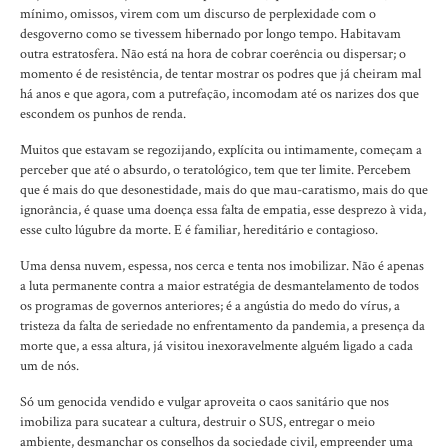
mínimo, omissos, virem com um discurso de perplexidade com o
desgoverno como se tivessem hibernado por longo tempo. Habitavam
outra estratosfera. Não está na hora de cobrar coerência ou dispersar; o
momento é de resistência, de tentar mostrar os podres que já cheiram mal
há anos e que agora, com a putrefação, incomodam até os narizes dos que
escondem os punhos de renda.
Muitos que estavam se regozijando, explícita ou intimamente, começam a
perceber que até o absurdo, o teratológico, tem que ter limite. Percebem
que é mais do que desonestidade, mais do que mau-caratismo, mais do que
ignorância, é quase uma doença essa falta de empatia, esse desprezo à vida,
esse culto lúgubre da morte. E é familiar, hereditário e contagioso.
Uma densa nuvem, espessa, nos cerca e tenta nos imobilizar. Não é apenas
a luta permanente contra a maior estratégia de desmantelamento de todos
os programas de governos anteriores; é a angústia do medo do vírus, a
tristeza da falta de seriedade no enfrentamento da pandemia, a presença da
morte que, a essa altura, já visitou inexoravelmente alguém ligado a cada
um de nós.
Só um genocida vendido e vulgar aproveita o caos sanitário que nos
imobiliza para sucatear a cultura, destruir o SUS, entregar o meio
ambiente, desmanchar os conselhos da sociedade civil, empreender uma