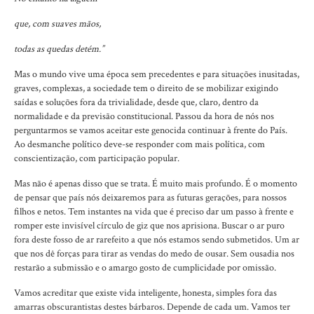
que, com suaves mãos,
todas as quedas detém.”
Mas o mundo vive uma época sem precedentes e para situações inusitadas,
graves, complexas, a sociedade tem o direito de se mobilizar exigindo
saídas e soluções fora da trivialidade, desde que, claro, dentro da
normalidade e da previsão constitucional. Passou da hora de nós nos
perguntarmos se vamos aceitar este genocida continuar à frente do País.
Ao desmanche político deve-se responder com mais política, com
conscientização, com participação popular.
Mas não é apenas disso que se trata. É muito mais profundo. É o momento
de pensar que país nós deixaremos para as futuras gerações, para nossos
filhos e netos. Tem instantes na vida que é preciso dar um passo à frente e
romper este invisível círculo de giz que nos aprisiona. Buscar o ar puro
fora deste fosso de ar rarefeito a que nós estamos sendo submetidos. Um ar
que nos dê forças para tirar as vendas do medo de ousar. Sem ousadia nos
restarão a submissão e o amargo gosto de cumplicidade por omissão.
Vamos acreditar que existe vida inteligente, honesta, simples fora das
amarras obscurantistas destes bárbaros. Depende de cada um. Vamos ter