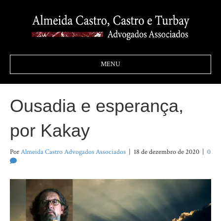
MENU
Ousadia e esperança,
por Kakay
Por
Almeida Castro Advogados Associados
|
18 de dezembro de 2020
|
0