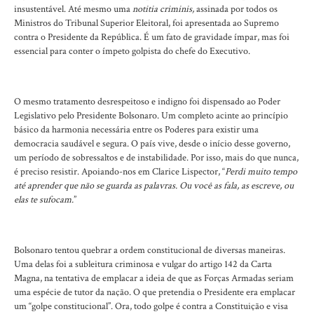
insustentável. Até mesmo uma
notitia criminis,
assinada por todos os
Ministros do Tribunal Superior Eleitoral, foi apresentada ao Supremo
contra o Presidente da República. É um fato de gravidade ímpar, mas foi
essencial para conter o ímpeto golpista do chefe do Executivo.
O mesmo tratamento desrespeitoso e indigno foi dispensado ao Poder
Legislativo pelo Presidente Bolsonaro. Um completo acinte ao princípio
básico da harmonia necessária entre os Poderes para existir uma
democracia saudável e segura. O país vive, desde o início desse governo,
um período de sobressaltos e de instabilidade. Por isso, mais do que nunca,
é preciso resistir. Apoiando-nos em Clarice Lispector, “
Perdi muito tempo
até aprender que não se guarda as palavras. Ou você as fala, as escreve, ou
elas te sufocam.
”
Bolsonaro tentou quebrar a ordem constitucional de diversas maneiras.
Uma delas foi a subleitura criminosa e vulgar do artigo 142 da Carta
Magna, na tentativa de emplacar a ideia de que as Forças Armadas seriam
uma espécie de tutor da nação. O que pretendia o Presidente era emplacar
um “golpe constitucional”. Ora, todo golpe é contra a Constituição e visa