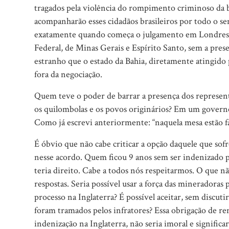
tragados pela violência do rompimento criminoso da b
acompanharão esses cidadãos brasileiros por todo o se
exatamente quando começa o julgamento em Londres,
Federal, de Minas Gerais e Espírito Santo, sem a pre
estranho que o estado da Bahia, diretamente atingido p
fora da negociação.
Quem teve o poder de barrar a presença dos representa
os quilombolas e os povos originários? Em um governo
Como já escrevi anteriormente: “naquela mesa estão fa
É óbvio que não cabe criticar a opção daquele que so
nesse acordo. Quem ficou 9 anos sem ser indenizado p
teria direito. Cabe a todos nós respeitarmos. O que n
respostas. Seria possível usar a força das mineradoras 
processo na Inglaterra? É possível aceitar, sem discut
foram tramados pelos infratores? Essa obrigação de ren
indenização na Inglaterra, não seria imoral e significa