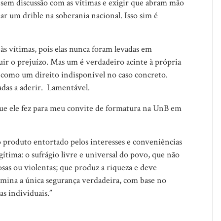
 sem discussão com as vítimas e exigir que abram mão
dar um drible na soberania nacional. Isso sim é
s vítimas, pois elas nunca foram levadas em
uir o prejuízo. Mas um é verdadeiro acinte à própria
do como um direito indisponível no caso concreto.
das a aderir.
Lamentável.
ue ele fez para meu convite de formatura na UnB em
omo produto entortado pelos interesses e conveniências
gítima: o sufrágio livre e universal do povo, que não
as ou violentas; que produz a riqueza e deve
ermina a única segurança verdadeira, com base no
as individuais.”