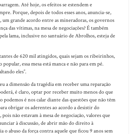
arragem. Até hoje, os efeitos se estendem e
mpre. Porque, depois de todos esses anos, anuncia-se,
 um grande acordo entre as mineradoras, os governos
sença das vítimas, na mesa de negociações? É também
ela lama, inclusive no santuário de Abrolhos, esteja de
ntes de 620 mil atingidos, quais sejam os ribeirinhos,
 popular, essa mesa está manca e não para em pé.
ltando eles”.
freu a dimensão da tragédia em receber uma reparação
oderá, é claro, optar por receber muito menos do que
ão podemos é nos calar diante das questões que não têm
para obrigar os aderentes ao acordo a desistir do
ir, pois não estavam à mesa de negociação, valores que
unciar à discussão, de abrir mão do direito à
ria o abuso da força contra aquele que ficou 9 anos sem