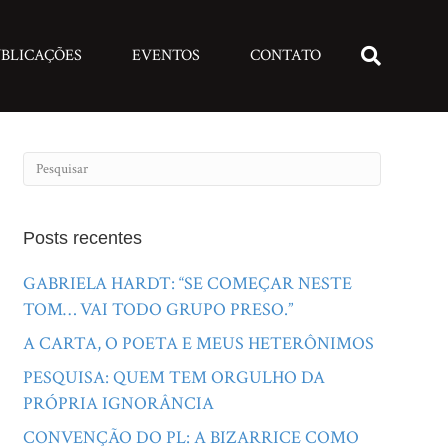
BLICAÇÕES
EVENTOS
CONTATO
Posts recentes
GABRIELA HARDT: “SE COMEÇAR NESTE
TOM… VAI TODO GRUPO PRESO.”
A CARTA, O POETA E MEUS HETERÔNIMOS
PESQUISA: QUEM TEM ORGULHO DA
PRÓPRIA IGNORÂNCIA
CONVENÇÃO DO PL: A BIZARRICE COMO