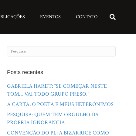
BLICAÇÕES
EVENTOS
CONTATO
Posts recentes
GABRIELA HARDT: “SE COMEÇAR NESTE
TOM… VAI TODO GRUPO PRESO.”
A CARTA, O POETA E MEUS HETERÔNIMOS
PESQUISA: QUEM TEM ORGULHO DA
PRÓPRIA IGNORÂNCIA
CONVENÇÃO DO PL: A BIZARRICE COMO