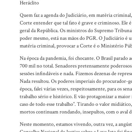
Heráclito
Quem faz a agenda do Judiciário, em matéria criminal
Corte entender que tal fato é grave e criminoso. Ele
geral da República. Os ministros do Supremo Tribuna
poder mesmo, está nas mãos do PGR. O Judiciário é u
matéria criminal, provocar a Corte é o Ministério Púb
Na época da pandemia, foi chocante. O Brasil parado
700 mil no total. Senadores pretensamente poderosos,
sessões infindáveis e nada. Fizemos dezenas de repres
Nada resultou. Os poderes imperiais do procurador-ge
época, falei várias vezes, respeitosamente, para os s
trabalho sério e histórico. E vão protagonizar a maio
caso de todo esse trabalho”. Tirando o valor midiátic
mortos continuam rondando, insepultos, com o aval d
Neste momento, estamos vivendo, outra vez, a angústia
Conselho Nacional de Justiça sobre a Lava Jato foi fin