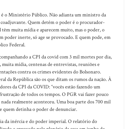
, é o Ministério Público. Não adianta um ministro da
 é coadjuvante. Quem detém o poder é o procurador-
l têm muita mídia e aparecem muito, mas o poder, o
m poder inerte, só age se provocado. E quem pode, em
lico Federal.
 acompanhando a CPI da covid com 3 mil mortes por dia,
 muita mídia, centenas de entrevistas, reuniões e
entações contra os crimes evidentes do Bolsonaro.
ral da República são os que ditam os rumos da nação. À
enadores da CPI da COVID: “vocês estão fazendo um
r frustração de todos os tempos. O PGR vai fazer pouco
o, nada realmente aconteceu. Uma boa parte dos 700 mil
e quem detinha o poder de denunciar.
 da inércia e do poder imperial. O relatório do
alizado e aprovado pelo plenário da casa em junho de