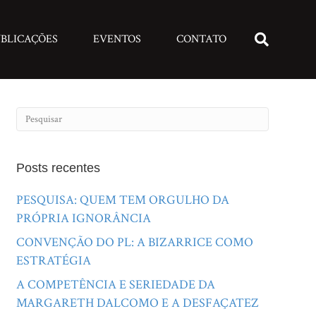
BLICAÇÕES
EVENTOS
CONTATO
Posts recentes
PESQUISA: QUEM TEM ORGULHO DA
PRÓPRIA IGNORÂNCIA
CONVENÇÃO DO PL: A BIZARRICE COMO
ESTRATÉGIA
A COMPETÊNCIA E SERIEDADE DA
MARGARETH DALCOMO E A DESFAÇATEZ