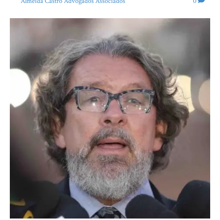
Por
Almeida Castro Advogados Associados
|
17 de maio de 2020
|
0