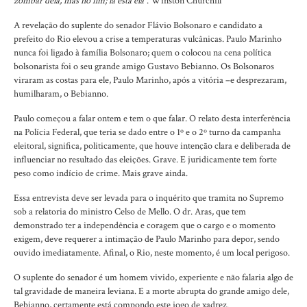
zombar dela, mas no fim; lá está ela
”. Winston Churchill
A revelação do suplente do senador Flávio Bolsonaro e candidato a
prefeito do Rio elevou a crise a temperaturas vulcânicas. Paulo Marinho
nunca foi ligado à família Bolsonaro; quem o colocou na cena política
bolsonarista foi o seu grande amigo Gustavo Bebianno. Os Bolsonaros
viraram as costas para ele, Paulo Marinho, após a vitória –e desprezaram,
humilharam, o Bebianno.
Paulo começou a falar ontem e tem o que falar. O relato desta interferência
na Polícia Federal, que teria se dado entre o 1º e o 2º turno da campanha
eleitoral, significa, politicamente, que houve intenção clara e deliberada de
influenciar no resultado das eleições. Grave. E juridicamente tem forte
peso como indício de crime. Mais grave ainda.
Essa entrevista deve ser levada para o inquérito que tramita no Supremo
sob a relatoria do ministro Celso de Mello. O dr. Aras, que tem
demonstrado ter a independência e coragem que o cargo e o momento
exigem, deve requerer a intimação de Paulo Marinho para depor, sendo
ouvido imediatamente. Afinal, o Rio, neste momento, é um local perigoso.
O suplente do senador é um homem vivido, experiente e não falaria algo de
tal gravidade de maneira leviana. E a morte abrupta do grande amigo dele,
Bebianno, certamente está compondo este jogo de xadrez.