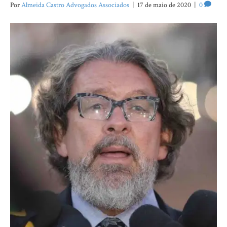
Por
Almeida Castro Advogados Associados
|
17 de maio de 2020
|
0