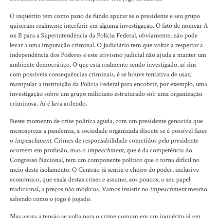
O inquérito tem como pano de fundo apurar se o presidente e seu grupo
quiseram realmente interferir em alguma investigação. O fato de nomear A
ou B para a Superintendência da Polícia Federal, obviamente, não pode
levar a uma imputação criminal. O Judiciário tem que voltar a respeitar a
independência dos Poderes e este ativismo judicial não ajuda a manter um
ambiente democrático. O que está realmente sendo investigado, aí sim
com possíveis consequências criminais, é se houve tentativa de usar,
manipular a instituição da Polícia Federal para encobrir, por exemplo, uma
investigação sobre um grupo miliciano estruturado sob uma organização
criminosa. Aí é lava ardendo.
Neste momento de crise política aguda, com um presidente genocida que
menospreza a pandemia, a sociedade organizada discute se é possível fazer
o
impeachment
. Crimes de responsabilidade cometidos pelo presidente
ocorrem em profusão, mas o
impeachment
, que é da competência do
Congresso Nacional, tem um componente político que o torna difícil no
meio deste isolamento. O Centrão já sentiu o cheiro do poder, inclusive
econômico, que exala destas crises e assume, aos poucos, o seu papel
tradicional, a preços não módicos. Vamos insistir no
impeachment
mesmo
sabendo como o jogo é jogado.
Mas agora a tensão se volta para o crime comum em um inquérito já em