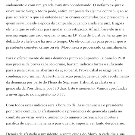
andamento e com um grande ministro coordenando. O nefasto ex-juiz e
ex-ministro Sérgio Moro pode, enfim, ter prestado alguma contribuição ao
país ao relatar o que ele entende ser os crimes cometidos pelo presidente, a
quem serviu desde à época da campanha, quando ainda era juiz. E agora
ele tem que se esforçar para ajudar a investigação. Afinal, fosse ele usar a
mesma régua que usou enquanto juiz na 13ª Vara de Curitiba, teria que ter
delatado o chefe dele há muito tempo. Ou ele contribui para provar que o
presidente cometeu crime ou ele, Moro, será o processado criminalmente.
Para o oferecimento de uma denúncia junto ao Supremo Tribunal o PGR
não precisa da prova cabal do crime, bastam indícios fortes o suficiente
para a justa causa na abertura da ação penal. Prova cabal se exige para a
condenação criminal. A abertura da ação penal, que se dá pelo recebimento
da denúncia por parte do Pleno do Supremo Tribunal, já afasta este
genocida da Presidência por 180 dias. Este é momento. Vamos aprofundar
a investigação no inquérito no STF.
Com todos estes indícios será a hora do dr. Aras denunciar o presidente
por crime comum. O afastamento da presidência do genocida ajuda no
combate ao vírus, evita o aumento do número torrencial de mortes e
pacífica de alguma maneira o país que não suporta ver tanto desgoverno.
Depois de afastado o presidente, a gente cuida do Moro. A cada dia a sua