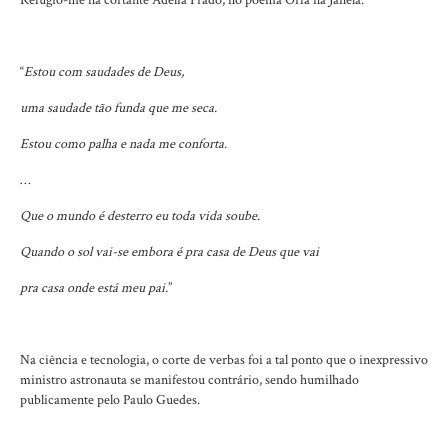
Refugio-me na cortante Adélia Prado, no poema Órfã na Janela:
“
Estou com saudades de Deus,
uma saudade tão funda que me seca.
Estou como palha e nada me conforta.
…
Que o mundo é desterro eu toda vida soube.
Quando o sol vai-se embora é pra casa de Deus que vai
pra casa onde está meu pai.
”
Na ciência e tecnologia, o corte de verbas foi a tal ponto que o inexpressivo
ministro astronauta se manifestou contrário, sendo humilhado
publicamente pelo Paulo Guedes.