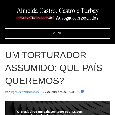
MENU
UM TORTURADOR
ASSUMIDO: QUE PAÍS
QUEREMOS?
Por
itpresscomunicacao
|
29 de outubro de 2021
|
0