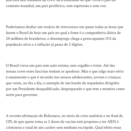
abertura dos trabalhos na ONU dá a dimensão do que virou o país no
contexto mundial, um país periférico, sem expressão e sem voz.
Poderíamos desfiar um rosário de retrocessos em quase todas as áreas que
fazem o Brasil de hoje um país no qual a fome é a companheira diária de
20 milhões de brasileiros, o desemprego chega a preocupantes 15% da
população ativa e a inflação já passa de 2 dígitos.
O Brasil virou um país sem auto estima, sem orgulho e triste. Até das
nossas cores esses fascistas tentam se apoderar. Mas o que julgo mais sério
é exatamente o que é incutido nos nossos adolescentes, jovens e crianças
que veem, no dia a dia, o exemplo de um bando de sequelados dirigidos
por um Presidente desqualificado, despreparado e que tem a mentira como
norte para governar.
A recente afirmação do Bolsonaro, no meio da crise sanitária e no final da
CPI, de que quem toma as 2 doses da vacina está propenso a ter AIDS é
criminosa e sinal de um caráter sem nenhum escrúpulo. Qual efeito essas