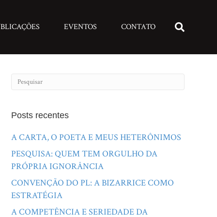
BLICAÇÕES
EVENTOS
CONTATO
Posts recentes
A CARTA, O POETA E MEUS HETERÔNIMOS
PESQUISA: QUEM TEM ORGULHO DA
PRÓPRIA IGNORÂNCIA
CONVENÇÃO DO PL: A BIZARRICE COMO
ESTRATÉGIA
A COMPETÊNCIA E SERIEDADE DA