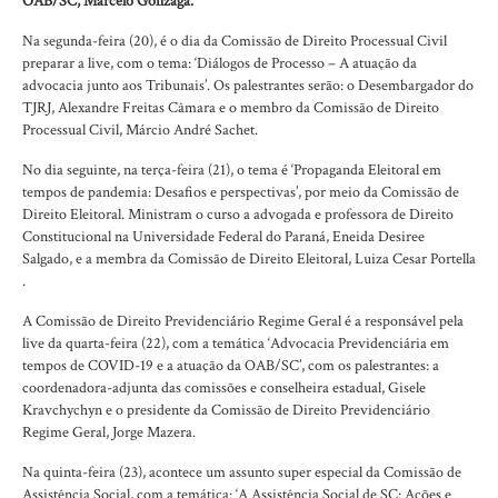
OAB/SC, Marcelo Gonzaga.
Na segunda-feira (20), é o dia da Comissão de Direito Processual Civil
preparar a live, com o tema: ‘Diálogos de Processo – A atuação da
advocacia junto aos Tribunais’. Os palestrantes serão: o Desembargador do
TJRJ, Alexandre Freitas Câmara e o membro da Comissão de Direito
Processual Civil, Márcio André Sachet.
No dia seguinte, na terça-feira (21), o tema é ‘Propaganda Eleitoral em
tempos de pandemia: Desafios e perspectivas’, por meio da Comissão de
Direito Eleitoral. Ministram o curso a advogada e professora de Direito
Constitucional na Universidade Federal do Paraná, Eneida Desiree
Salgado, e a membra da Comissão de Direito Eleitoral, Luiza Cesar Portella
.
A Comissão de Direito Previdenciário Regime Geral é a responsável pela
live da quarta-feira (22), com a temática ‘Advocacia Previdenciária em
tempos de COVID-19 e a atuação da OAB/SC’, com os palestrantes: a
coordenadora-adjunta das comissões e conselheira estadual, Gisele
Kravchychyn e o presidente da Comissão de Direito Previdenciário
Regime Geral, Jorge Mazera.
Na quinta-feira (23), acontece um assunto super especial da Comissão de
Assistência Social, com a temática: ‘A Assistência Social de SC: Ações e