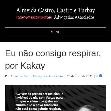
MENU
Eu não consigo respirar,
por Kakay
Por
Almeida Castro Advogados Associados
|
23 de abril de 2021
|
0