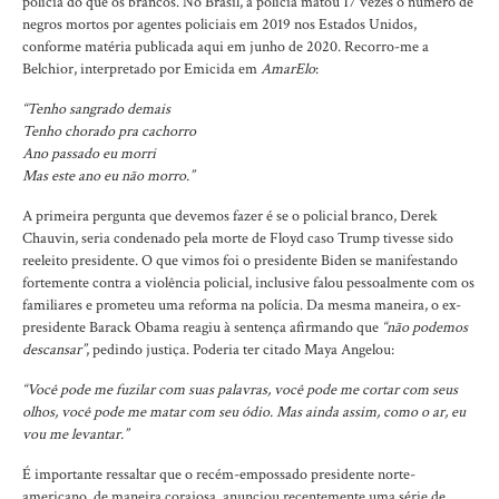
polícia do que os brancos. No Brasil, a polícia matou 17 vezes o número de
negros mortos por agentes policiais em 2019 nos Estados Unidos,
conforme matéria publicada aqui em junho de 2020. Recorro-me a
Belchior, interpretado por Emicida em
AmarElo
:
“Tenho sangrado demais
Tenho chorado pra cachorro
Ano passado eu morri
Mas este ano eu não morro.”
A primeira pergunta que devemos fazer é se o policial branco, Derek
Chauvin, seria condenado pela morte de Floyd caso Trump tivesse sido
reeleito presidente. O que vimos foi o presidente Biden se manifestando
fortemente contra a violência policial, inclusive falou pessoalmente com os
familiares e prometeu uma reforma na polícia. Da mesma maneira, o ex-
presidente Barack Obama reagiu à sentença afirmando que
“não podemos
descansar”
, pedindo justiça. Poderia ter citado Maya Angelou:
“Você pode me fuzilar com suas palavras, você pode me cortar com seus
olhos, você pode me matar com seu ódio. Mas ainda assim, como o ar, eu
vou me levantar.”
É importante ressaltar que o recém-empossado presidente norte-
americano, de maneira corajosa, anunciou recentemente uma série de