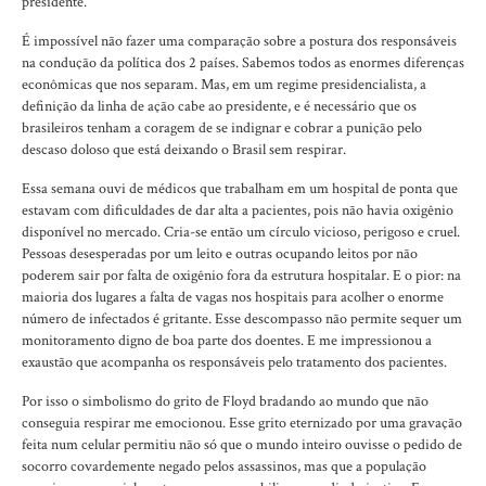
presidente.
É impossível não fazer uma comparação sobre a postura dos responsáveis
na condução da política dos 2 países. Sabemos todos as enormes diferenças
econômicas que nos separam. Mas, em um regime presidencialista, a
definição da linha de ação cabe ao presidente, e é necessário que os
brasileiros tenham a coragem de se indignar e cobrar a punição pelo
descaso doloso que está deixando o Brasil sem respirar.
Essa semana ouvi de médicos que trabalham em um hospital de ponta que
estavam com dificuldades de dar alta a pacientes, pois não havia oxigênio
disponível no mercado. Cria-se então um círculo vicioso, perigoso e cruel.
Pessoas desesperadas por um leito e outras ocupando leitos por não
poderem sair por falta de oxigênio fora da estrutura hospitalar. E o pior: na
maioria dos lugares a falta de vagas nos hospitais para acolher o enorme
número de infectados é gritante. Esse descompasso não permite sequer um
monitoramento digno de boa parte dos doentes. E me impressionou a
exaustão que acompanha os responsáveis pelo tratamento dos pacientes.
Por isso o simbolismo do grito de Floyd bradando ao mundo que não
conseguia respirar me emocionou. Esse grito eternizado por uma gravação
feita num celular permitiu não só que o mundo inteiro ouvisse o pedido de
socorro covardemente negado pelos assassinos, mas que a população