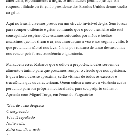
americana, especialmente a negra, se mobilizasse pedindo justiça. E a
responsabilidade e a força do presidente dos Estados Unidos deram vazão
ao grito.
Aqui no Brasil, vivemos presos em um círculo invisível de giz. Sem forças
para romper o silêncio e gritar ao mundo que o povo brasileiro não está
conseguindo respirar. Que estamos sufocados por mãos e joelhos
assassinos que nos tiram o ar, nos amordaçam a voz e nos cegam a visão. E
que pretendem não só nos levar à lona por cansaço de tanto descaso, mas
nos vencer pela força, truculência e ignorância.
Mal sabem esses bárbaros que o ódio e a prepotência deles servem de
alimento e ânimo para que possamos romper o círculo que nos aprisiona.
E que a hora deles se aproxima, serão vítimas de todos os excessos e
truculência que os caracterizam. Quem cultua a morte e a violência acaba
perdendo para sua própria mediocridade, para seu próprio sadismo.
Aprenda com Miguel Torga, em Penas do Purgatório:
“Guarde a sua desgraça
O desgraçado.
Viva já sepultado
Noite e dia.
Sofra sem dizer nada.