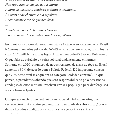
Não repousamos em paz na tua morte.
A hora da tua morte continua próxima e veemente.
E a terra onde abriram a tua sepultura
É semelhante à ferida que não fecha.
…
A noite não pode beber nossa tristeza
E por mais que te escondam não ficas sepultado.”
Enquanto isso, a corrida armamentista se fortalece enormemente no Brasil.
Números apontados pelo Poder360 dão conta que temos hoje, nas mãos de
civis, 1,151 milhão de armas legais. Um aumento de 65% na era Bolsonaro.
O que falta de oxigênio e vacina sobra abundantemente em armas.
Somente em 2020, o número de novos registros de arma de fogo no Brasil
aumentou 90%, de acordo com a Polícia Federal. E é importante constar
que 70% desse total se enquadra na categoria “cidadão comum”. Ao que
parece, o presidente, sabendo que será responsabilizado pelo desastre na
condução da crise sanitária, resolveu armar a população para dar força aos
seus delírios golpistas.
O impressionante e chocante número oficial de 378 mil mortos, que
certamente é muito maior pela enorme quantidade de subnotificação, nos
deixa chocados e indignados com a postura genocida e sádica do