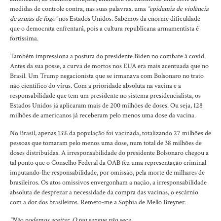
medidas de controle contra, nas suas palavras, uma
“epidemia de violência
de armas de fogo”
nos Estados Unidos. Sabemos da enorme dificuldade
que o democrata enfrentará, pois a cultura republicana armamentista é
fortíssima.
Também impressiona a postura do presidente Biden no combate à covid.
Antes da sua posse, a curva de mortos nos EUA era mais acentuada que no
Brasil. Um Trump negacionista que se irmanava com Bolsonaro no trato
não científico do vírus. Com a prioridade absoluta na vacina e a
responsabilidade que tem um presidente no sistema presidencialista, os
Estados Unidos já aplicaram mais de 200 milhões de doses. Ou seja, 128
milhões de americanos já receberam pelo menos uma dose da vacina.
No Brasil, apenas 13% da população foi vacinada, totalizando 27 milhões de
pessoas que tomaram pelo menos uma dose, num total de 38 milhões de
doses distribuídas. A irresponsabilidade do presidente Bolsonaro chegou a
tal ponto que o Conselho Federal da OAB fez uma representação criminal
imputando-lhe responsabilidade, por omissão, pela morte de milhares de
brasileiros. Os atos omissivos envergonham a nação, a irresponsabilidade
absoluta de desprezar a necessidade da compra das vacinas, o escárnio
com a dor dos brasileiros. Remeto-me a Sophia de Mello Breyner:
“Não podemos aceitar. O teu sangue não seca.