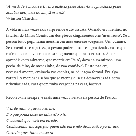
“
A verdade é inconvertível, a malícia pode atacá-la, a ignorância pode
zombar dela, mas no fim; lá está ela
”
Winston Churchill
A vida muitas vezes nos surpreende e até assusta. Quando era menino, no
interior de Minas Gerais, um dos piores xingamentos era: “mentiroso”. Se a
pessoa fosse pega numa mentira era uma enorme vergonha. Um vexame.
Se a mentira se repetisse, a pessoa poderia ficar estigmatizada, mas o que
realmente contava era o constrangimento que pairava no ar. A gente
aprendia, naturalmente, que mentir era “feio”, dava ao mentiroso uma
pecha de falso, de mesquinho, de não confiável. E isto não era,
necessariamente, ensinado nas escolas, na educação formal. Era algo
natural. A meninada sabia que se mentisse, seria desmoralizada, seria
ridicularizada. Para quem tinha vergonha na cara, bastava.
Recorro-me sempre, e mais uma vez, a Pessoa na pessoa de Pessoa:
“
Fiz de mim o que não soube.
E o que podia fazer de mim não o fiz.
O dominó que vesti era errado.
Conheceram-me logo por quem não era e não desmenti, e perdi-me.
Quando quis tirar a máscara