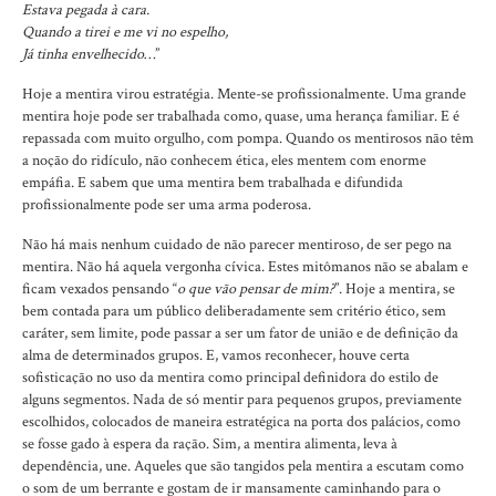
Estava pegada à cara.
Quando a tirei e me vi no espelho,
Já tinha envelhecido…
”
Hoje a mentira virou estratégia. Mente-se profissionalmente. Uma grande
mentira hoje pode ser trabalhada como, quase, uma herança familiar. E é
repassada com muito orgulho, com pompa. Quando os mentirosos não têm
a noção do ridículo, não conhecem ética, eles mentem com enorme
empáfia. E sabem que uma mentira bem trabalhada e difundida
profissionalmente pode ser uma arma poderosa.
Não há mais nenhum cuidado de não parecer mentiroso, de ser pego na
mentira. Não há aquela vergonha cívica. Estes mitômanos não se abalam e
ficam vexados pensando “
o que vão pensar de mim?
”. Hoje a mentira, se
bem contada para um público deliberadamente sem critério ético, sem
caráter, sem limite, pode passar a ser um fator de união e de definição da
alma de determinados grupos. E, vamos reconhecer, houve certa
sofisticação no uso da mentira como principal definidora do estilo de
alguns segmentos. Nada de só mentir para pequenos grupos, previamente
escolhidos, colocados de maneira estratégica na porta dos palácios, como
se fosse gado à espera da ração. Sim, a mentira alimenta, leva à
dependência, une. Aqueles que são tangidos pela mentira a escutam como
o som de um berrante e gostam de ir mansamente caminhando para o