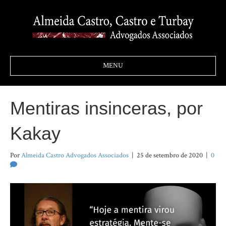
MENU
Mentiras insinceras, por
Kakay
Por
Almeida Castro Advogados Associados
|
25 de setembro de 2020
|
0