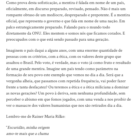
Como prova desta sofisticação, a mentira é falada em nome de um país,
oficialmente, em discurso preparado, revisado, pensado. Não é mais um
rompante obtuso de um medíocre, despreparado e prepotente. É a mentira
oficial, que representa o governo e que fala em nome de uma nação. Em
palco estrategicamente preparado. Falando para o mundo todo
diretamente da ONU. Eles mentem e somos nós que ficamos corados. E
preocupados com o que está sendo passado para uma geração.
Imaginem o país daqui a alguns anos, com uma enorme quantidade de
pessoas com os critérios, com a ética, com os valores deste grupo que
assaltou o Brasil. Pelo voto, é verdade, mas o voto já como fruto e resultado
de uma grande mentira. Imagine um país tendo como parâmetro na
formação de seu povo este exemplo que vemos no dia a dia. Será que a
vergonha alheia, que passamos com repetida frequência, vai poder fazer
frente a tanta desfaçatez? Ou teremos a ética e a ótica miliciana a dominar
as novas gerações? Um povo à deriva, sem nenhuma profundidade, sem
perceber o abismo em que fomos jogados, com uma venda a nos proibir de
ver o massacre dos valores humanistas que nos são retirados dia a dia.
Lembro-me de Rainer Maria Rilke:
“
Escuridão, minha origem
amo-te mais que a chama