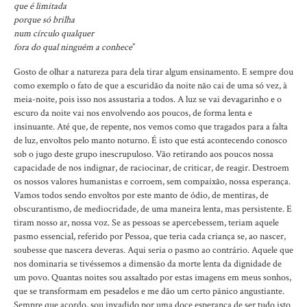
que é limitada
porque só brilha
num círculo qualquer
fora do qual ninguém a conhece
”
Gosto de olhar a natureza para dela tirar algum ensinamento. E sempre dou
como exemplo o fato de que a escuridão da noite não cai de uma só vez, à
meia-noite, pois isso nos assustaria a todos. A luz se vai devagarinho e o
escuro da noite vai nos envolvendo aos poucos, de forma lenta e
insinuante. Até que, de repente, nos vemos como que tragados para a falta
de luz, envoltos pelo manto noturno. É isto que está acontecendo conosco
sob o jugo deste grupo inescrupuloso. Vão retirando aos poucos nossa
capacidade de nos indignar, de raciocinar, de criticar, de reagir. Destroem
os nossos valores humanistas e corroem, sem compaixão, nossa esperança.
Vamos todos sendo envoltos por este manto de ódio, de mentiras, de
obscurantismo, de mediocridade, de uma maneira lenta, mas persistente. E
tiram nosso ar, nossa voz. Se as pessoas se apercebessem, teriam aquele
pasmo essencial, referido por Pessoa, que teria cada criança se, ao nascer,
soubesse que nascera deveras. Aqui seria o pasmo ao contrário. Aquele que
nos dominaria se tivéssemos a dimensão da morte lenta da dignidade de
um povo. Quantas noites sou assaltado por estas imagens em meus sonhos,
que se transformam em pesadelos e me dão um certo pânico angustiante.
Sempre que acordo, sou invadido por uma doce esperança de ser tudo isto